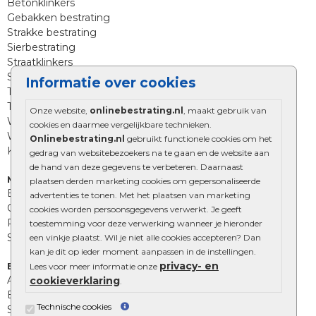
Betonklinkers
Gebakken bestrating
Strakke bestrating
Sierbestrating
Straatklinkers
Straatstenen
Informatie over cookies
Trommelstenen
Tuinstenen
Onze website,
onlinebestrating.nl
, maakt gebruik van
Waalformaat
cookies en daarmee vergelijkbare technieken.
Wildverband bestrating
Onlinebestrating.nl
gebruikt functionele cookies om het
Kingstones
gedrag van websitebezoekers na te gaan en de website aan
de hand van deze gegevens te verbeteren. Daarnaast
Muurelementen
plaatsen derden marketing cookies om gepersonaliseerde
Betonbielzen
advertenties te tonen. Met het plaatsen van marketing
Opsluitbanden
cookies worden persoonsgegevens verwerkt. Je geeft
Palissades
toestemming voor deze verwerking wanneer je hieronder
Stapelblokken
een vinkje plaatst. Wil je niet alle cookies accepteren? Dan
kan je dit op ieder moment aanpassen in de instellingen.
privacy- en
Extra benodigdheden
Lees voor meer informatie onze
Afwatering en diversen
cookieverklaring
.
Beplantings en betonelementen
Technische cookies
Split, grind en zand