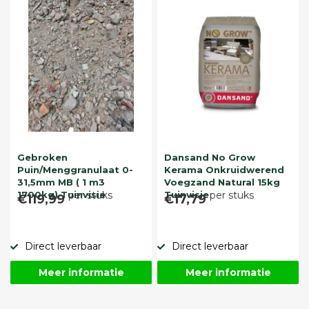
Gebroken
Dansand No Grow
Puin/Menggranulaat 0-
Kerama Onkruidwerend
31,5mm MB ( 1 m3
Voegzand Natural 15kg
1700kg) Tuinvisie
per stuks
Tuinvisie
per stuks
€119,99
€17,79
Direct leverbaar
Direct leverbaar
Meer informatie
Meer informatie