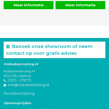
Meer informatie
Meer informatie
Bezoek onze showroom of neem
contact op voor gratis advies
Onlinebestrating.nl
Kaapstanderweg 41
8243 RB Lelystad
0320 - 219170
info@onlinebestrating.nl
Routebeschrijving
Openingstijden