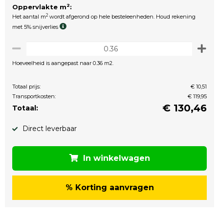
2
Oppervlakte m
:
2
Het aantal m
wordt afgerond op hele besteleenheden. Houd rekening
met 5% snijverlies
Hoeveelheid is aangepast naar 0.36 m2.
Totaal prijs:
€ 10,51
Transportkosten:
€ 119,95
€
130,46
Totaal:
Direct leverbaar
In winkelwagen
% Korting aanvragen