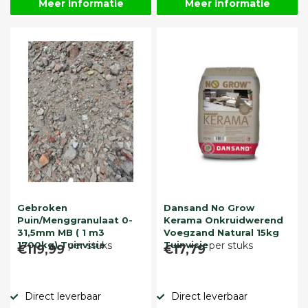
Meer informatie
Meer informatie
Gebroken
Dansand No Grow
Puin/Menggranulaat 0-
Kerama Onkruidwerend
31,5mm MB ( 1 m3
Voegzand Natural 15kg
1700kg) Tuinvisie
per stuks
Tuinvisie
per stuks
€119,99
€17,79
Direct leverbaar
Direct leverbaar