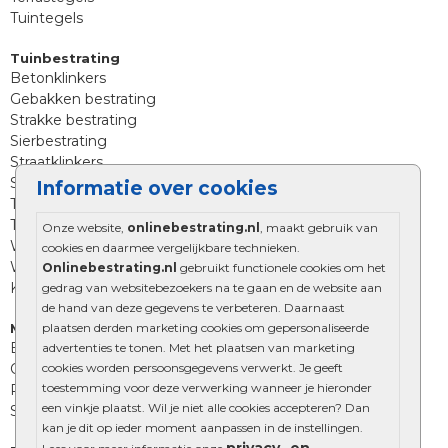
Tuintegels
Tuinbestrating
Betonklinkers
Gebakken bestrating
Strakke bestrating
Sierbestrating
Straatklinkers
Straatstenen
Informatie over cookies
Trommelstenen
Tuinstenen
Onze website,
onlinebestrating.nl
, maakt gebruik van
Waalformaat
cookies en daarmee vergelijkbare technieken.
Wildverband bestrating
Onlinebestrating.nl
gebruikt functionele cookies om het
Kingstones
gedrag van websitebezoekers na te gaan en de website aan
de hand van deze gegevens te verbeteren. Daarnaast
plaatsen derden marketing cookies om gepersonaliseerde
Muurelementen
Betonbielzen
advertenties te tonen. Met het plaatsen van marketing
cookies worden persoonsgegevens verwerkt. Je geeft
Opsluitbanden
toestemming voor deze verwerking wanneer je hieronder
Palissades
een vinkje plaatst. Wil je niet alle cookies accepteren? Dan
Stapelblokken
kan je dit op ieder moment aanpassen in de instellingen.