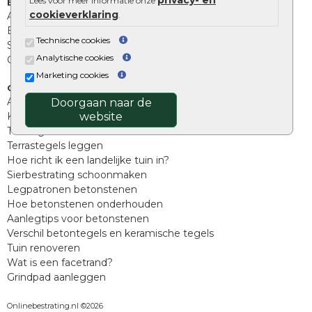
privacy- en
Lees voor meer informatie onze
Extra benodigdheden
cookieverklaring
.
Afwatering en diversen
Beplantings en betonelementen
Technische cookies
Split, grind en zand
Analytische cookies
Oprit tegels
Marketing cookies
Overig
Aanbiedingen
Doorgaan naar de
website
Kunstgras
Tuintegels outlet
Terrastegels leggen
Hoe richt ik een landelijke tuin in?
Sierbestrating schoonmaken
Legpatronen betonstenen
Hoe betonstenen onderhouden
Aanlegtips voor betonstenen
Verschil betontegels en keramische tegels
Tuin renoveren
Wat is een facetrand?
Grindpad aanleggen
Onlinebestrating.nl ©2026