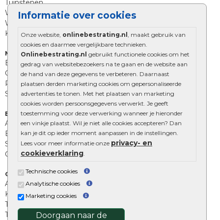
Tuinstenen
Waalformaat
Informatie over cookies
Wildverband bestrating
Kingstones
Onze website,
onlinebestrating.nl
, maakt gebruik van
cookies en daarmee vergelijkbare technieken.
Muurelementen
Onlinebestrating.nl
gebruikt functionele cookies om het
Betonbielzen
gedrag van websitebezoekers na te gaan en de website aan
Opsluitbanden
de hand van deze gegevens te verbeteren. Daarnaast
Palissades
plaatsen derden marketing cookies om gepersonaliseerde
Stapelblokken
advertenties te tonen. Met het plaatsen van marketing
cookies worden persoonsgegevens verwerkt. Je geeft
toestemming voor deze verwerking wanneer je hieronder
Extra benodigdheden
Afwatering en diversen
een vinkje plaatst. Wil je niet alle cookies accepteren? Dan
kan je dit op ieder moment aanpassen in de instellingen.
Beplantings en betonelementen
privacy- en
Lees voor meer informatie onze
Split, grind en zand
cookieverklaring
.
Oprit tegels
Technische cookies
Overig
Aanbiedingen
Analytische cookies
Kunstgras
Marketing cookies
Tuintegels outlet
Terrastegels leggen
Doorgaan naar de