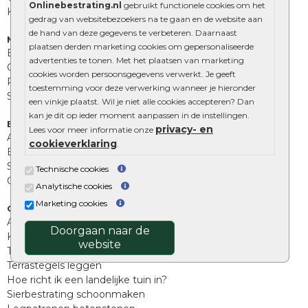
Onlinebestrating.nl
gebruikt functionele cookies om het
Kingstones
gedrag van websitebezoekers na te gaan en de website aan
de hand van deze gegevens te verbeteren. Daarnaast
Muurelementen
plaatsen derden marketing cookies om gepersonaliseerde
Betonbielzen
advertenties te tonen. Met het plaatsen van marketing
Opsluitbanden
cookies worden persoonsgegevens verwerkt. Je geeft
Palissades
toestemming voor deze verwerking wanneer je hieronder
Stapelblokken
een vinkje plaatst. Wil je niet alle cookies accepteren? Dan
kan je dit op ieder moment aanpassen in de instellingen.
Extra benodigdheden
privacy- en
Lees voor meer informatie onze
Afwatering en diversen
cookieverklaring
.
Beplantings en betonelementen
Split, grind en zand
Technische cookies
Oprit tegels
Analytische cookies
Marketing cookies
Overig
Aanbiedingen
Doorgaan naar de
Kunstgras
website
Tuintegels outlet
Terrastegels leggen
Hoe richt ik een landelijke tuin in?
Sierbestrating schoonmaken