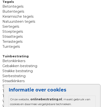
Tegels
Betontegels
Buitentegels
Keramische tegels
Natuursteen tegels
Siertegels
Stoeptegels
Straattegels
Terrastegels
Tuintegels
Tuinbestrating
Betonklinkers
Gebakken bestrating
Strakke bestrating
Sierbestrating
Straatklinkers
Straatstenen
Informatie over cookies
Trommelstenen
Tuinstenen
Onze website,
onlinebestrating.nl
, maakt gebruik van
Waalformaat
cookies en daarmee vergelijkbare technieken.
Wildverband bestrating