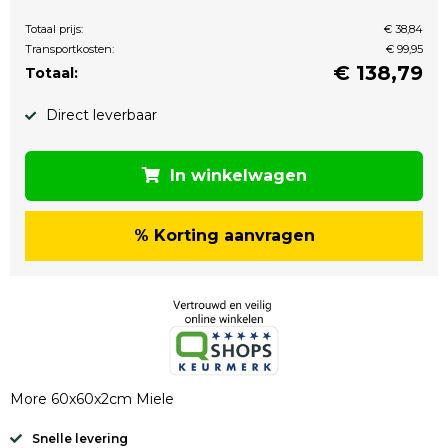
Totaal prijs:
€ 38,84
Transportkosten:
€ 99,95
€
138,79
Totaal:
Direct leverbaar
In winkelwagen
% Korting aanvragen
More 60x60x2cm Miele
Snelle levering