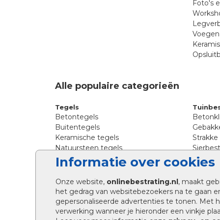
Foto's 
Worksho
Legverb
Voegen 
Kerami
Opsluit
Alle populaire categorieën
Tegels
Tuinbes
Betontegels
Betonkl
Buitentegels
Gebakke
Keramische tegels
Strakke
Natuursteen tegels
Sierbest
Siertegels
Straatkl
Informatie over cookies
Stoeptegels
Straats
Straattegels
Tromme
Onze website,
onlinebestrating.nl
, maakt geb
Terrastegels
Tuinste
het gedrag van websitebezoekers na te gaan e
Tuintegels
Waalfo
gepersonaliseerde advertenties te tonen. Met
Wildver
verwerking wanneer je hieronder een vinkje plaat
Kingsto