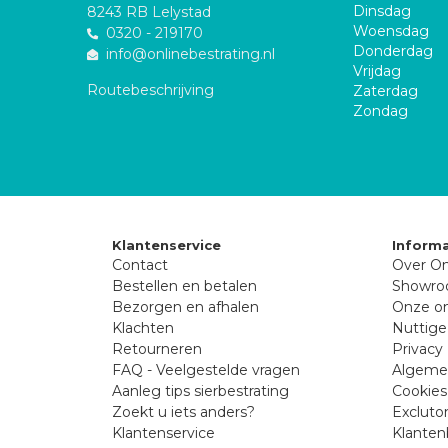
Dinsdag
8243 RB Lelystad
Woensdag
0320 - 219170
Donderdag
info@onlinebestrating.nl
Vrijdag
Routebeschrijving
Zaterdag
Zondag
Klantenservice
Informa
Contact
Over On
Bestellen en betalen
Showr
Bezorgen en afhalen
Onze on
Klachten
Nuttige
Retourneren
Privacy 
FAQ - Veelgestelde vragen
Algeme
Aanleg tips sierbestrating
Cookies
Zoekt u iets anders?
Excluto
Klantenservice
Klanten