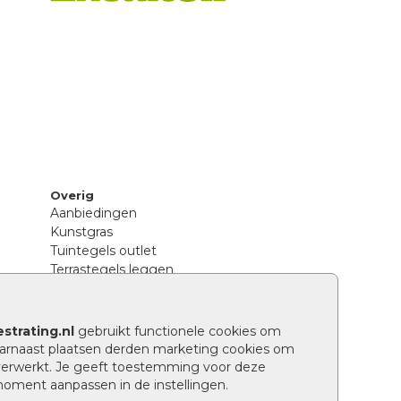
Overig
Aanbiedingen
Kunstgras
Tuintegels outlet
Terrastegels leggen
Hoe richt ik een landelijke tuin in?
Sierbestrating schoonmaken
Legpatronen betonstenen
strating.nl
gebruikt functionele cookies om
n
Hoe betonstenen onderhouden
arnaast plaatsen derden marketing cookies om
Aanlegtips voor betonstenen
verwerkt. Je geeft toestemming voor deze
Verschil betontegels en keramische
 moment aanpassen in de instellingen.
tegels