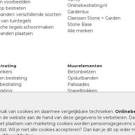
en voorbeelden
Onlinebestrating.nl
p bestraten
Gardenlux
anden: verschillende soorten
Claessen Stone + Garden
van tuintegels
Stone Base
sche tegels schoonmaken
Alle merken
banden plaatsen
trating
Muurelementen
inkers
Betonbielzen
n bestrating
Opsluitbanden
 bestrating
Palissades
rating
Stapelblokken
inkers
Extra benodigdheden
tenen
Afwatering en diversen
lstenen
ruik van cookies en daarmee vergelijkbare technieken.
Onlinebe
Beplantings en betonelemente
nen
n de website aan de hand van deze gegevens te verbeteren. Da
Split, grind en zand
rmaat
 het plaatsen van marketing cookies worden persoonsgegevens 
Oprit tegels
band bestrating
st. Wil je niet alle cookies accepteren? Dan kan je dit op ieder
nes