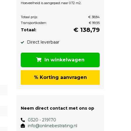
Hoeveelheid is aangepast naar 0.72 m2.
Totaal prijs:
€ 38,84
Transportkosten:
€ 99,95
€
138,79
Totaal:
Direct leverbaar
In winkelwagen
% Korting aanvragen
Neem direct contact met ons op
0320 - 219170
info@onlinebestrating.nl