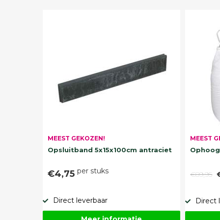
MEEST G
MEEST GEKOZEN!
Ophoogz
Opsluitband 5x15x100cm antraciet
per stuks
€4,75
€89,95
Direct leverbaar
Direct 
Meer informatie