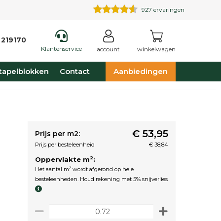
927
ervaringen
 219170
Klantenservice
account
winkelwagen
tapelblokken
Contact
Aanbiedingen
€ 53,95
Prijs per m2:
Prijs per besteleenheid
€ 38,84
2
Oppervlakte m
:
2
Het aantal m
wordt afgerond op hele
besteleenheden. Houd rekening met 5% snijverlies