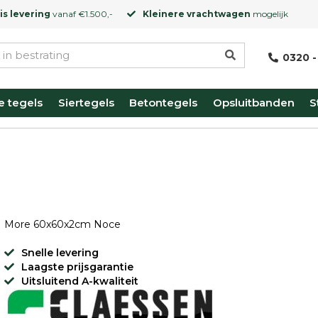
is levering
vanaf €1.500,-
Kleinere vrachtwagen
mogelijk
0320 -
e tegels
Siertegels
Betontegels
Opsluitbanden
S
More 60x60x2cm Noce
Snelle levering
Laagste prijsgarantie
Uitsluitend A-kwaliteit