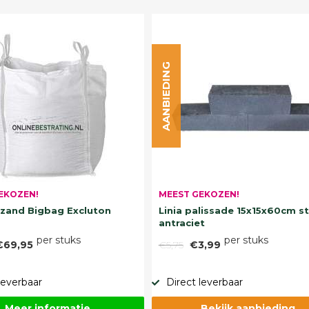
AANBIEDING
EKOZEN!
MEEST GEKOZEN!
and Bigbag Excluton
Linia palissade 15x15x60cm s
antraciet
per stuks
per stuks
€69,95
€5,75
€3,99
leverbaar
Direct leverbaar
Meer informatie
Bekijk aanbieding