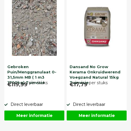
Gebroken
Dansand No Grow
Puin/Menggranulaat 0-
Kerama Onkruidwerend
31,5mm MB ( 1 m3
Voegzand Natural 15kg
1700kg) Tuinvisie
per stuks
Tuinvisie
per stuks
€119,99
€17,79
Direct leverbaar
Direct leverbaar
Meer informatie
Meer informatie