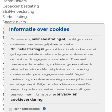
Betonklinkers
Gebakken bestrating
Strakke bestrating
Sierbestrating
Straatklinkers
Straatstenen
Informatie over cookies
Trommelstenen
Tuinstenen
Onze website,
onlinebestrating.nl
, maakt gebruik van
Waalformaat
cookies en daarmee vergelijkbare technieken.
Wildverband bestrating
Onlinebestrating.nl
gebruikt functionele cookies om het
Kingstones
gedrag van websitebezoekers na te gaan en de website aan
de hand van deze gegevens te verbeteren. Daarnaast
Muurelementen
plaatsen derden marketing cookies om gepersonaliseerde
Betonbielzen
advertenties te tonen. Met het plaatsen van marketing
Opsluitbanden
cookies worden persoonsgegevens verwerkt. Je geeft
Palissades
toestemming voor deze verwerking wanneer je hieronder
Stapelblokken
een vinkje plaatst. Wil je niet alle cookies accepteren? Dan
kan je dit op ieder moment aanpassen in de instellingen.
privacy- en
Extra benodigdheden
Lees voor meer informatie onze
Afwatering en diversen
cookieverklaring
.
Beplantings en betonelementen
Technische cookies
Split, grind en zand