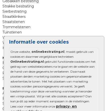
Gebakken bestrating
Strakke bestrating
Sierbestrating
Straatklinkers
Straatstenen
Trommelstenen
Tuinstenen
Waalformaat
Informatie over cookies
Wildverband bestrating
Kingstones
Onze website,
onlinebestrating.nl
, maakt gebruik van
cookies en daarmee vergelijkbare technieken.
Muurelementen
Onlinebestrating.nl
gebruikt functionele cookies om het
Betonbielzen
gedrag van websitebezoekers na te gaan en de website aan
Opsluitbanden
de hand van deze gegevens te verbeteren. Daarnaast
Palissades
plaatsen derden marketing cookies om gepersonaliseerde
Stapelblokken
advertenties te tonen. Met het plaatsen van marketing
cookies worden persoonsgegevens verwerkt. Je geeft
Extra benodigdheden
toestemming voor deze verwerking wanneer je hieronder
Afwatering en diversen
een vinkje plaatst. Wil je niet alle cookies accepteren? Dan
Beplantings en betonelementen
kan je dit op ieder moment aanpassen in de instellingen.
Split, grind en zand
privacy- en
Lees voor meer informatie onze
Oprit tegels