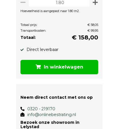
Hoeveelheid is aangepast naar 1.80 m2.
Totaal prijs:
€ 58,05
e
Transportkosten:
€ 99,95
€
158,00
Totaal:
Direct leverbaar
In winkelwagen
e
Neem direct contact met ons op
0320 - 219170
info@onlinebestrating.nl
Bezoek onze showroom in
Lelystad