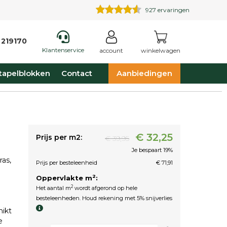
927
ervaringen
 219170
Klantenservice
account
winkelwagen
tapelblokken
Contact
Aanbiedingen
€ 32,25
Prijs per m2:
€ 39,95
Je bespaart 19%
ras,
Prijs per besteleenheid
€ 71,91
2
Oppervlakte m
:
2
Het aantal m
wordt afgerond op hele
besteleenheden. Houd rekening met 5% snijverlies
hikt
e