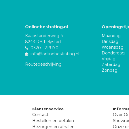
Onlinebestrating.nl
Openingstij
Kaapstanderweg 41
Maandag
Dinsdag
8243 RB Lelystad
Woensdag
0320 - 219170
Donderdag
info@onlinebestrating.nl
Vrijdag
Routebeschrijving
Zaterdag
Zondag
Klantenservice
Informa
Contact
Over On
Bestellen en betalen
Showr
Bezorgen en afhalen
Onze on