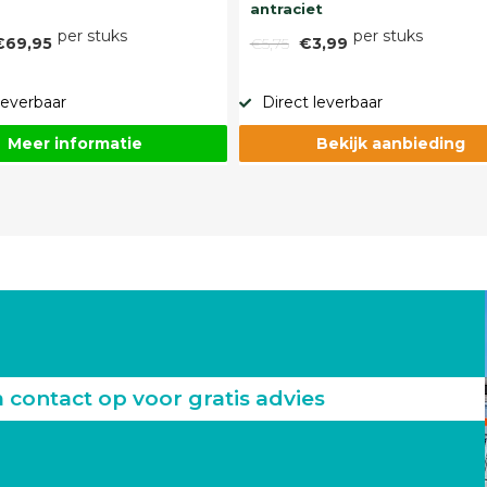
antraciet
per stuks
per stuks
€69,95
€5,75
€3,99
leverbaar
Direct leverbaar
Meer informatie
Bekijk aanbieding
ontact op voor gratis advies