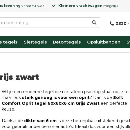
is levering
vanaf €1.500,-
Kleinere vrachtwagen
mogelijk
0320 -
e tegels
Siertegels
Betontegels
Opsluitbanden
S
rijs zwart
Wil je een moderne tegel die niet alleen prachtig staat op je ter
maar ook
sterk genoeg is voor een oprit
? Dan is de
Soft
Comfort Oprit tegel 60x60x6 cm Grijs Zwart
een perfecte
keuze.
Dankzij de
dikte van 6 cm
is deze betonplaat uitstekend gesc
voor gebruik onder personenauto’s. Ideaal dus voor een stijlvoll