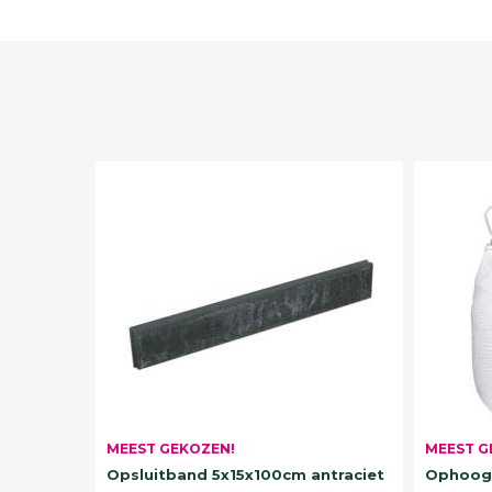
MEEST G
MEEST GEKOZEN!
Ophoogz
Opsluitband 5x15x100cm antraciet