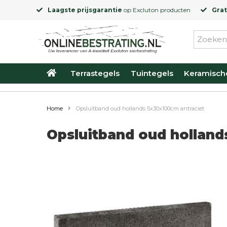
Laagste prijsgarantie
op
Excluton
producten
Grat
Terrastegels
Tuintegels
Keramisch
Home
Opsluitband oud hollands 5x30x100cm antraciet
Opsluitband oud holland