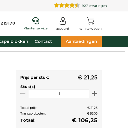
927
ervaringen
 219170
Klantenservice
account
winkelwagen
tapelblokken
Contact
Aanbiedingen
€ 21,25
Prijs per stuk:
Stuk(s)
Totaal prijs:
€ 21,25
Transportkosten:
€ 85,00
€
106,25
Totaal: