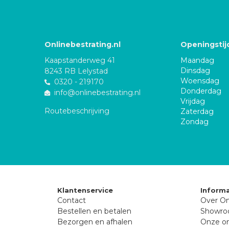
Onlinebestrating.nl
Openingstij
Kaapstanderweg 41
Maandag
Dinsdag
8243 RB Lelystad
Woensdag
0320 - 219170
Donderdag
info@onlinebestrating.nl
Vrijdag
Routebeschrijving
Zaterdag
Zondag
Klantenservice
Informa
Contact
Over On
Bestellen en betalen
Showr
Bezorgen en afhalen
Onze on