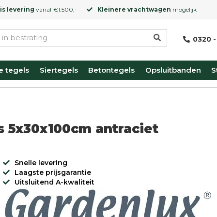
is levering
vanaf €1.500,-
Kleinere vrachtwagen
mogelijk
0320 -
e tegels
Siertegels
Betontegels
Opsluitbanden
S
s 5x30x100cm antraciet
Snelle levering
Laagste prijsgarantie
Uitsluitend A-kwaliteit