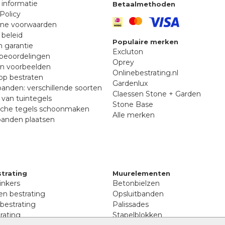
 informatie
Betaalmethoden
Policy
ne voorwaarden
 beleid
Populaire merken
n garantie
Excluton
beoordelingen
Oprey
en voorbeelden
Onlinebestrating.nl
p bestraten
Gardenlux
anden: verschillende soorten
Claessen Stone + Garden
van tuintegels
Stone Base
sche tegels schoonmaken
Alle merken
banden plaatsen
trating
Muurelementen
inkers
Betonbielzen
n bestrating
Opsluitbanden
 bestrating
Palissades
rating
Stapelblokken