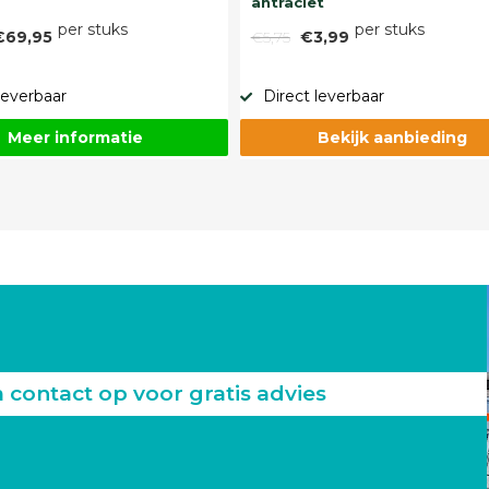
antraciet
per stuks
per stuks
€69,95
€5,75
€3,99
leverbaar
Direct leverbaar
Meer informatie
Bekijk aanbieding
ontact op voor gratis advies