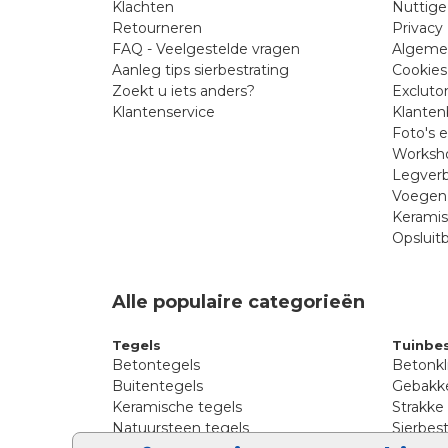
Klachten
Nuttige
Retourneren
Privacy 
FAQ - Veelgestelde vragen
Algeme
Aanleg tips sierbestrating
Cookies
Zoekt u iets anders?
Excluto
Klantenservice
Klanten
Foto's 
Worksho
Legverb
Voegen 
Kerami
Opsluit
Alle populaire categorieën
Tegels
Tuinbes
Betontegels
Betonkl
Buitentegels
Gebakke
Keramische tegels
Strakke
Natuursteen tegels
Sierbest