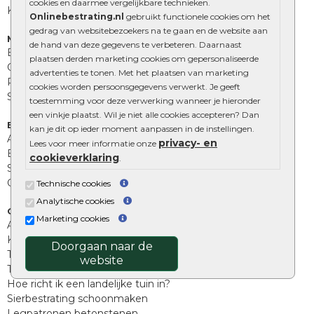
cookies en daarmee vergelijkbare technieken.
Kingstones
Onlinebestrating.nl
gebruikt functionele cookies om het
gedrag van websitebezoekers na te gaan en de website aan
Muurelementen
de hand van deze gegevens te verbeteren. Daarnaast
Betonbielzen
plaatsen derden marketing cookies om gepersonaliseerde
Opsluitbanden
advertenties te tonen. Met het plaatsen van marketing
Palissades
cookies worden persoonsgegevens verwerkt. Je geeft
Stapelblokken
toestemming voor deze verwerking wanneer je hieronder
een vinkje plaatst. Wil je niet alle cookies accepteren? Dan
Extra benodigdheden
kan je dit op ieder moment aanpassen in de instellingen.
Afwatering en diversen
privacy- en
Lees voor meer informatie onze
Beplantings en betonelementen
cookieverklaring
.
Split, grind en zand
Oprit tegels
Technische cookies
Analytische cookies
Overig
Marketing cookies
Aanbiedingen
Kunstgras
Doorgaan naar de
Tuintegels outlet
website
Terrastegels leggen
Hoe richt ik een landelijke tuin in?
Sierbestrating schoonmaken
Legpatronen betonstenen