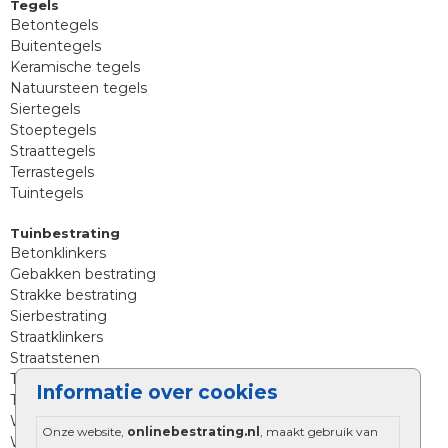
Tegels
Betontegels
Buitentegels
Keramische tegels
Natuursteen tegels
Siertegels
Stoeptegels
Straattegels
Terrastegels
Tuintegels
Tuinbestrating
Betonklinkers
Gebakken bestrating
Strakke bestrating
Sierbestrating
Straatklinkers
Straatstenen
Trommelstenen
Informatie over cookies
Tuinstenen
Waalformaat
Onze website,
onlinebestrating.nl
, maakt gebruik van
Wildverband bestrating