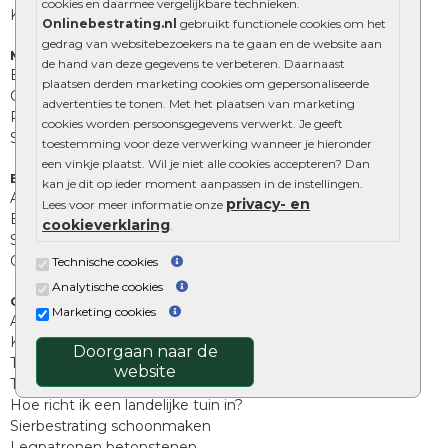
cookies en daarmee vergelijkbare technieken.
Kingstones
Onlinebestrating.nl
gebruikt functionele cookies om het
gedrag van websitebezoekers na te gaan en de website aan
Muurelementen
de hand van deze gegevens te verbeteren. Daarnaast
Betonbielzen
plaatsen derden marketing cookies om gepersonaliseerde
Opsluitbanden
advertenties te tonen. Met het plaatsen van marketing
Palissades
cookies worden persoonsgegevens verwerkt. Je geeft
Stapelblokken
toestemming voor deze verwerking wanneer je hieronder
een vinkje plaatst. Wil je niet alle cookies accepteren? Dan
Extra benodigdheden
kan je dit op ieder moment aanpassen in de instellingen.
Afwatering en diversen
privacy- en
Lees voor meer informatie onze
Beplantings en betonelementen
cookieverklaring
.
Split, grind en zand
Oprit tegels
Technische cookies
Analytische cookies
Overig
Marketing cookies
Aanbiedingen
Kunstgras
Doorgaan naar de
Tuintegels outlet
website
Terrastegels leggen
Hoe richt ik een landelijke tuin in?
Sierbestrating schoonmaken
Legpatronen betonstenen