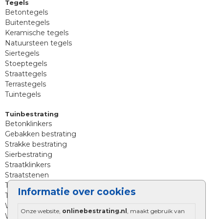
Tegels
Betontegels
Buitentegels
Keramische tegels
Natuursteen tegels
Siertegels
Stoeptegels
Straattegels
Terrastegels
Tuintegels
Tuinbestrating
Betonklinkers
Gebakken bestrating
Strakke bestrating
Sierbestrating
Straatklinkers
Straatstenen
Trommelstenen
Informatie over cookies
Tuinstenen
Waalformaat
Onze website,
onlinebestrating.nl
, maakt gebruik van
Wildverband bestrating