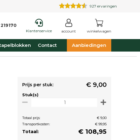
927
ervaringen
 219170
Klantenservice
account
winkelwagen
tapelblokken
Contact
Aanbiedingen
€ 9,00
Prijs per stuk:
Stuk(s)
Totaal prijs:
€ 9,00
Transportkosten:
€ 99,95
€
108,95
Totaal: