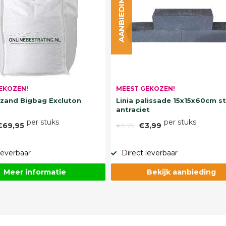
AANBIEDING
EKOZEN!
MEEST GEKOZEN!
and Bigbag Excluton
Linia palissade 15x15x60cm s
antraciet
per stuks
per stuks
€69,95
€5,75
€3,99
leverbaar
Direct leverbaar
Meer informatie
Bekijk aanbieding