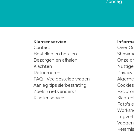
Zondag
Klantenservice
Informa
Contact
Over On
Bestellen en betalen
Showr
Bezorgen en afhalen
Onze on
Klachten
Nuttige
Retourneren
Privacy 
FAQ - Veelgestelde vragen
Algeme
Aanleg tips sierbestrating
Cookies
Zoekt u iets anders?
Excluto
Klantenservice
Klanten
Foto's 
Worksho
Legverb
Voegen 
Kerami