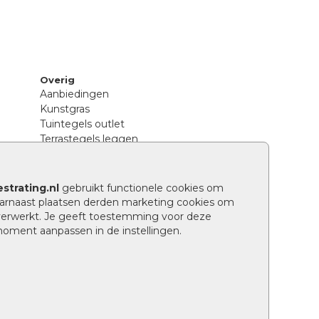
Overig
Aanbiedingen
Kunstgras
Tuintegels outlet
Terrastegels leggen
Hoe richt ik een landelijke tuin in?
Sierbestrating schoonmaken
Legpatronen betonstenen
strating.nl
gebruikt functionele cookies om
n
Hoe betonstenen onderhouden
arnaast plaatsen derden marketing cookies om
Aanlegtips voor betonstenen
verwerkt. Je geeft toestemming voor deze
Verschil betontegels en keramische
 moment aanpassen in de instellingen.
tegels
Tuin renoveren
Wat is een facetrand?
Grindpad aanleggen