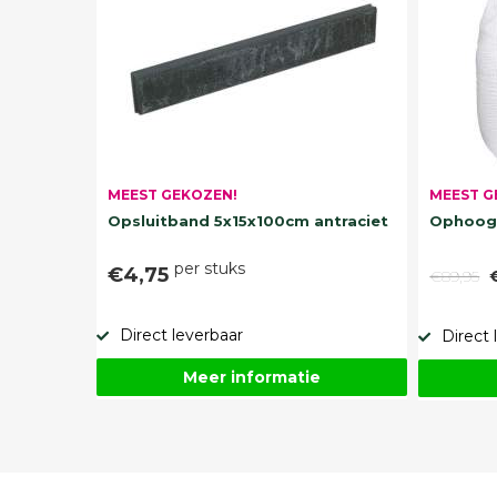
MEEST G
MEEST GEKOZEN!
Ophoogz
Opsluitband 5x15x100cm antraciet
per stuks
€4,75
€89,95
Direct leverbaar
Direct 
Meer informatie