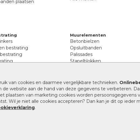
banden plaatsen
trating
Muurelementen
inkers
Betonbielzen
n bestrating
Opsluitbanden
 bestrating
Palissades
rating
Stapelblokken
inkers
Extra benodigdheden
tenen
Afwatering en diversen
lstenen
ruik van cookies en daarmee vergelijkbare technieken.
Onlinebe
Beplantings en betonelemente
nen
n de website aan de hand van deze gegevens te verbeteren. Da
Split, grind en zand
rmaat
 het plaatsen van marketing cookies worden persoonsgegevens 
Oprit tegels
band bestrating
st. Wil je niet alle cookies accepteren? Dan kan je dit op ieder
nes
ookieverklaring
.