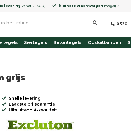
is levering
vanaf €1.500,-
Kleinere vrachtwagen
mogelijk
0320 -
e tegels
Siertegels
Betontegels
Opsluitbanden
S
 grijs
Snelle levering
Laagste prijsgarantie
Uitsluitend A-kwaliteit