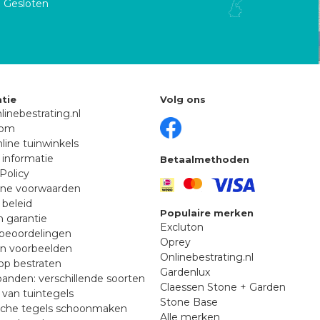
Gesloten
tie
Volg ons
linebestrating.nl
oom
line tuinwinkels
 informatie
Betaalmethoden
Policy
ne voorwaarden
 beleid
Populaire merken
n garantie
Excluton
beoordelingen
Oprey
en voorbeelden
Onlinebestrating.nl
p bestraten
Gardenlux
anden: verschillende soorten
Claessen Stone + Garden
van tuintegels
Stone Base
sche tegels schoonmaken
Alle merken