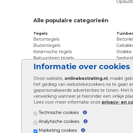
Opsluit
Alle populaire categorieën
Tegels
Tuinbes
Betontegels
Betonkl
Buitentegels
Gebakke
Keramische tegels
Strakke
Natuursteen tegels
Sierbest
Siertegels
Straatkl
Informatie over cookies
Stoeptegels
Straats
Straattegels
Tromme
Onze website,
onlinebestrating.nl
, maakt geb
Terrastegels
Tuinste
het gedrag van websitebezoekers na te gaan e
Tuintegels
Waalfo
gepersonaliseerde advertenties te tonen. Met
Wildver
verwerking wanneer je hieronder een vinkje plaat
Kingsto
Lees voor meer informatie onze
privacy- en c
Technische cookies
Analytische cookies
Marketing cookies