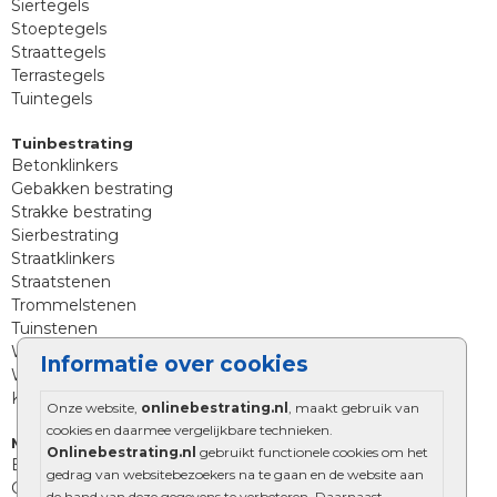
Siertegels
Stoeptegels
Straattegels
Terrastegels
Tuintegels
Tuinbestrating
Betonklinkers
Gebakken bestrating
Strakke bestrating
Sierbestrating
Straatklinkers
Straatstenen
Trommelstenen
Tuinstenen
Waalformaat
Informatie over cookies
Wildverband bestrating
Kingstones
Onze website,
onlinebestrating.nl
, maakt gebruik van
cookies en daarmee vergelijkbare technieken.
Muurelementen
Onlinebestrating.nl
gebruikt functionele cookies om het
Betonbielzen
gedrag van websitebezoekers na te gaan en de website aan
Opsluitbanden
de hand van deze gegevens te verbeteren. Daarnaast