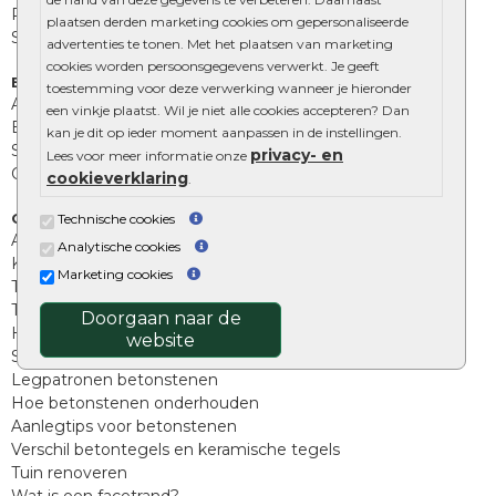
Palissades
plaatsen derden marketing cookies om gepersonaliseerde
Stapelblokken
advertenties te tonen. Met het plaatsen van marketing
cookies worden persoonsgegevens verwerkt. Je geeft
Extra benodigdheden
toestemming voor deze verwerking wanneer je hieronder
Afwatering en diversen
een vinkje plaatst. Wil je niet alle cookies accepteren? Dan
Beplantings en betonelementen
kan je dit op ieder moment aanpassen in de instellingen.
Split, grind en zand
privacy- en
Lees voor meer informatie onze
Oprit tegels
cookieverklaring
.
Overig
Technische cookies
Aanbiedingen
Analytische cookies
Kunstgras
Marketing cookies
Tuintegels outlet
Terrastegels leggen
Doorgaan naar de
Hoe richt ik een landelijke tuin in?
website
Sierbestrating schoonmaken
Legpatronen betonstenen
Hoe betonstenen onderhouden
Aanlegtips voor betonstenen
Verschil betontegels en keramische tegels
Tuin renoveren
Wat is een facetrand?