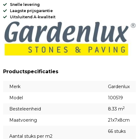
Snelle levering
Laagste prijsgarantie
Uitsluitend A-kwaliteit
Productspecificaties
Merk
Gardenlux
Model
100519
2
Besteleenheid
8.33 m
Maatvoering
21x7x8cm
66 stuks
Aantal stuks per m2