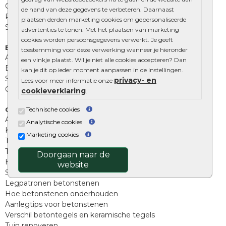
Opsluitbanden
de hand van deze gegevens te verbeteren. Daarnaast
Palissades
plaatsen derden marketing cookies om gepersonaliseerde
Stapelblokken
advertenties te tonen. Met het plaatsen van marketing
cookies worden persoonsgegevens verwerkt. Je geeft
Extra benodigdheden
toestemming voor deze verwerking wanneer je hieronder
Afwatering en diversen
een vinkje plaatst. Wil je niet alle cookies accepteren? Dan
Beplantings en betonelementen
kan je dit op ieder moment aanpassen in de instellingen.
Split, grind en zand
privacy- en
Lees voor meer informatie onze
Oprit tegels
cookieverklaring
.
Overig
Technische cookies
Aanbiedingen
Analytische cookies
Kunstgras
Marketing cookies
Tuintegels outlet
Terrastegels leggen
Doorgaan naar de
Hoe richt ik een landelijke tuin in?
website
Sierbestrating schoonmaken
Legpatronen betonstenen
Hoe betonstenen onderhouden
Aanlegtips voor betonstenen
Verschil betontegels en keramische tegels
Tuin renoveren