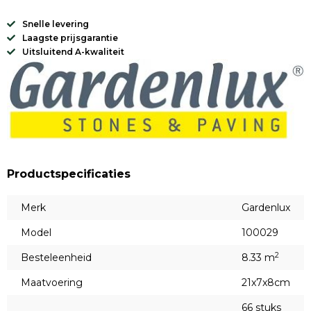
Snelle levering
Laagste prijsgarantie
Uitsluitend A-kwaliteit
Productspecificaties
Merk
Gardenlux
Model
100029
2
Besteleenheid
8.33 m
Maatvoering
21x7x8cm
66 stuks