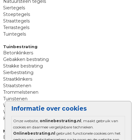
Natuursteen tegels
Siertegels
Stoeptegels
Straattegels
Terrastegels
Tuintegels
Tuinbestrating
Betonklinkers
Gebakken bestrating
Strakke bestrating
Sierbestrating
Straatklinkers
Straatstenen
Trommelstenen
Tuinstenen
Waalformaat
Informatie over cookies
Wildverband bestrating
Kingstones
Onze website,
onlinebestrating.nl
, maakt gebruik van
cookies en daarmee vergelijkbare technieken.
Muurelementen
Onlinebestrating.nl
gebruikt functionele cookies om het
Betonbielzen
gedrag van websitebezoekers na te gaan en de website aan