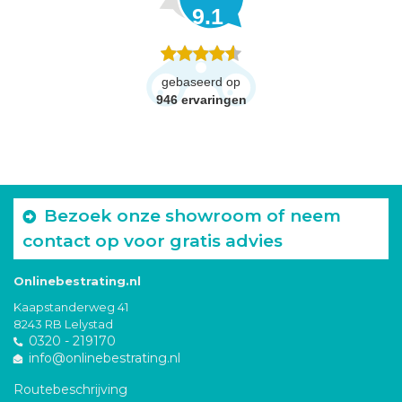
9.1
gebaseerd op
946
ervaringen
Bezoek onze showroom of neem
contact op voor gratis advies
Onlinebestrating.nl
Kaapstanderweg 41
8243 RB Lelystad
0320 - 219170
info@onlinebestrating.nl
Routebeschrijving