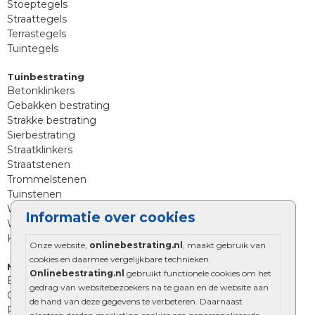
Stoeptegels
Straattegels
Terrastegels
Tuintegels
Tuinbestrating
Betonklinkers
Gebakken bestrating
Strakke bestrating
Sierbestrating
Straatklinkers
Straatstenen
Trommelstenen
Tuinstenen
Waalformaat
Informatie over cookies
Wildverband bestrating
Kingstones
Onze website,
onlinebestrating.nl
, maakt gebruik van
cookies en daarmee vergelijkbare technieken.
Muurelementen
Onlinebestrating.nl
gebruikt functionele cookies om het
Betonbielzen
gedrag van websitebezoekers na te gaan en de website aan
Opsluitbanden
de hand van deze gegevens te verbeteren. Daarnaast
Palissades