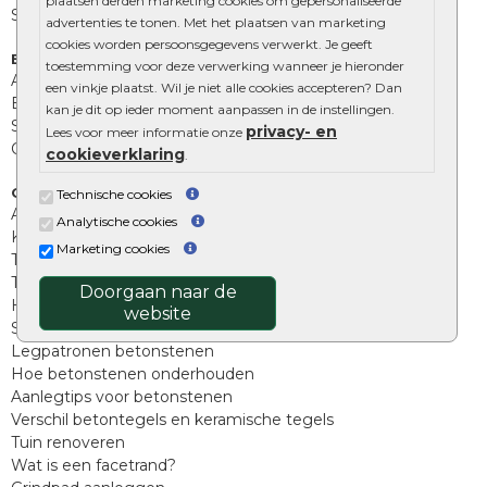
plaatsen derden marketing cookies om gepersonaliseerde
Stapelblokken
advertenties te tonen. Met het plaatsen van marketing
cookies worden persoonsgegevens verwerkt. Je geeft
Extra benodigdheden
toestemming voor deze verwerking wanneer je hieronder
Afwatering en diversen
een vinkje plaatst. Wil je niet alle cookies accepteren? Dan
Beplantings en betonelementen
kan je dit op ieder moment aanpassen in de instellingen.
Split, grind en zand
privacy- en
Lees voor meer informatie onze
Oprit tegels
cookieverklaring
.
Overig
Technische cookies
Aanbiedingen
Analytische cookies
Kunstgras
Marketing cookies
Tuintegels outlet
Terrastegels leggen
Doorgaan naar de
Hoe richt ik een landelijke tuin in?
website
Sierbestrating schoonmaken
Legpatronen betonstenen
Hoe betonstenen onderhouden
Aanlegtips voor betonstenen
Verschil betontegels en keramische tegels
Tuin renoveren
Wat is een facetrand?