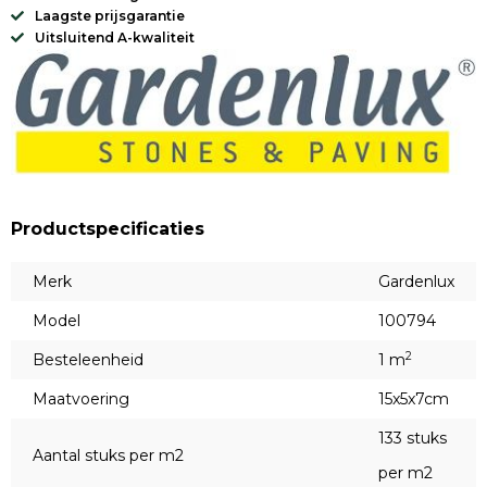
Laagste prijsgarantie
Uitsluitend A-kwaliteit
Productspecificaties
Merk
Gardenlux
Model
100794
2
Besteleenheid
1 m
Maatvoering
15x5x7cm
133 stuks
Aantal stuks per m2
per m2