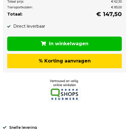
Totaal prijs:
€ 62,50
Transportkosten:
€ 85,00
€
147,50
Totaal:
Direct leverbaar
In winkelwagen
% Korting aanvragen
Snelle levering