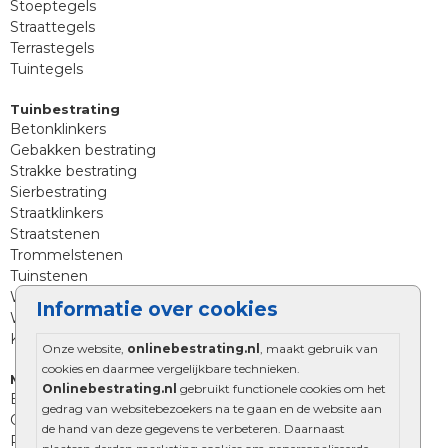
Stoeptegels
Straattegels
Terrastegels
Tuintegels
Tuinbestrating
Betonklinkers
Gebakken bestrating
Strakke bestrating
Sierbestrating
Straatklinkers
Straatstenen
Trommelstenen
Tuinstenen
Waalformaat
Informatie over cookies
Wildverband bestrating
Kingstones
Onze website,
onlinebestrating.nl
, maakt gebruik van
cookies en daarmee vergelijkbare technieken.
Muurelementen
Onlinebestrating.nl
gebruikt functionele cookies om het
Betonbielzen
gedrag van websitebezoekers na te gaan en de website aan
Opsluitbanden
de hand van deze gegevens te verbeteren. Daarnaast
Palissades