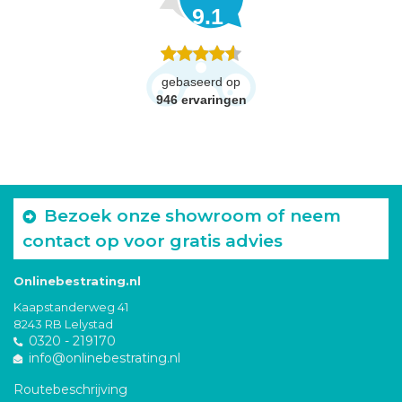
9.1
gebaseerd op
946
ervaringen
Bezoek onze showroom of neem
contact op voor gratis advies
Onlinebestrating.nl
Kaapstanderweg 41
8243 RB Lelystad
0320 - 219170
info@onlinebestrating.nl
Routebeschrijving