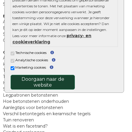
plaatsen derden marketing cookies om gepersonaliseerde
Stapelblokken
advertenties te tonen. Met het plaatsen van marketing
cookies worden persoonsgegevens verwerkt. Je geeft
Extra benodigdheden
toestemming voor deze verwerking wanneer je hieronder
Afwatering en diversen
een vinkje plaatst. Wil je niet alle cookies accepteren? Dan
Beplantings en betonelementen
kan je dit op ieder moment aanpassen in de instellingen.
Split, grind en zand
privacy- en
Lees voor meer informatie onze
Oprit tegels
cookieverklaring
.
Overig
Technische cookies
Aanbiedingen
Analytische cookies
Kunstgras
Marketing cookies
Tuintegels outlet
Terrastegels leggen
Doorgaan naar de
Hoe richt ik een landelijke tuin in?
website
Sierbestrating schoonmaken
Legpatronen betonstenen
Hoe betonstenen onderhouden
Aanlegtips voor betonstenen
Verschil betontegels en keramische tegels
Tuin renoveren
Wat is een facetrand?