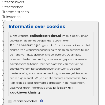
Straatklinkers
Straatstenen
Trommelstenen
Tuinstenen
Waalformaat
Informatie over cookies
Wildverband bestrating
Kingstones
Onze website,
onlinebestrating.nl
, maakt gebruik van
cookies en daarmee vergelijkbare technieken.
Muurelementen
Onlinebestrating.nl
gebruikt functionele cookies om het
Betonbielzen
gedrag van websitebezoekers na te gaan en de website aan
Opsluitbanden
de hand van deze gegevens te verbeteren. Daarnaast
Palissades
plaatsen derden marketing cookies om gepersonaliseerde
Stapelblokken
advertenties te tonen. Met het plaatsen van marketing
cookies worden persoonsgegevens verwerkt. Je geeft
Extra benodigdheden
toestemming voor deze verwerking wanneer je hieronder
Afwatering en diversen
een vinkje plaatst. Wil je niet alle cookies accepteren? Dan
Beplantings en betonelementen
kan je dit op ieder moment aanpassen in de instellingen.
Split, grind en zand
privacy- en
Lees voor meer informatie onze
Oprit tegels
cookieverklaring
.
Overig
Technische cookies
Aanbiedingen