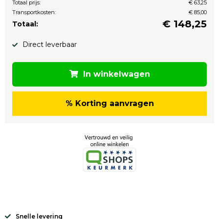
Totaal prijs:
€ 63,25
Transportkosten:
€ 85,00
€
148,25
Totaal:
Direct leverbaar
In winkelwagen
% Korting aanvragen
Snelle levering