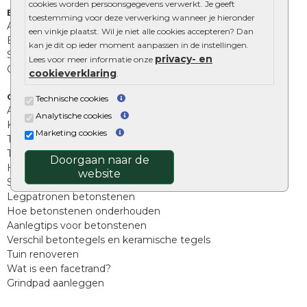
cookies worden persoonsgegevens verwerkt. Je geeft
Extra benodigdheden
toestemming voor deze verwerking wanneer je hieronder
Afwatering en diversen
een vinkje plaatst. Wil je niet alle cookies accepteren? Dan
Beplantings en betonelementen
kan je dit op ieder moment aanpassen in de instellingen.
Split, grind en zand
privacy- en
Lees voor meer informatie onze
Oprit tegels
cookieverklaring
.
Overig
Technische cookies
Aanbiedingen
Analytische cookies
Kunstgras
Marketing cookies
Tuintegels outlet
Terrastegels leggen
Doorgaan naar de
Hoe richt ik een landelijke tuin in?
website
Sierbestrating schoonmaken
Legpatronen betonstenen
Hoe betonstenen onderhouden
Aanlegtips voor betonstenen
Verschil betontegels en keramische tegels
Tuin renoveren
Wat is een facetrand?
Grindpad aanleggen