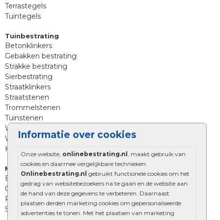
Terrastegels
Tuintegels
Tuinbestrating
Betonklinkers
Gebakken bestrating
Strakke bestrating
Sierbestrating
Straatklinkers
Straatstenen
Trommelstenen
Tuinstenen
Waalformaat
Informatie over cookies
Wildverband bestrating
Kingstones
Onze website,
onlinebestrating.nl
, maakt gebruik van
cookies en daarmee vergelijkbare technieken.
Muurelementen
Onlinebestrating.nl
gebruikt functionele cookies om het
Betonbielzen
gedrag van websitebezoekers na te gaan en de website aan
Opsluitbanden
de hand van deze gegevens te verbeteren. Daarnaast
Palissades
plaatsen derden marketing cookies om gepersonaliseerde
Stapelblokken
advertenties te tonen. Met het plaatsen van marketing