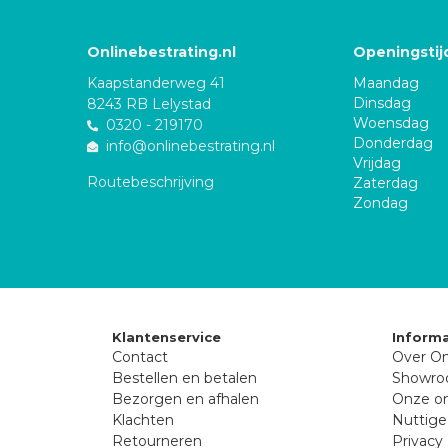
Onlinebestrating.nl
Openingstij
Kaapstanderweg 41
Maandag
Dinsdag
8243 RB Lelystad
Woensdag
0320 - 219170
Donderdag
info@onlinebestrating.nl
Vrijdag
Routebeschrijving
Zaterdag
Zondag
Klantenservice
Informa
Contact
Over On
Bestellen en betalen
Showr
Bezorgen en afhalen
Onze on
Klachten
Nuttige
Retourneren
Privacy 