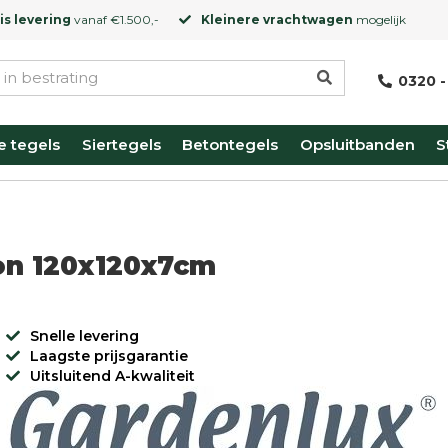
is levering
vanaf €1.500,-
Kleinere vrachtwagen
mogelijk
0320 -
e tegels
Siertegels
Betontegels
Opsluitbanden
S
on 120x120x7cm
Snelle levering
Laagste prijsgarantie
Uitsluitend A-kwaliteit