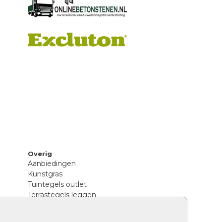
Overig
Aanbiedingen
Kunstgras
Tuintegels outlet
Terrastegels leggen
Hoe richt ik een landelijke tuin in?
Sierbestrating schoonmaken