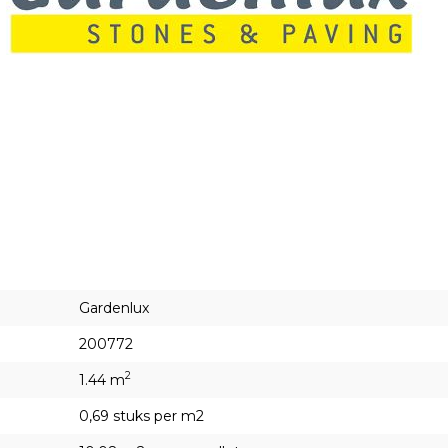
Gardenlux
200772
2
1.44 m
0,69 stuks per m2