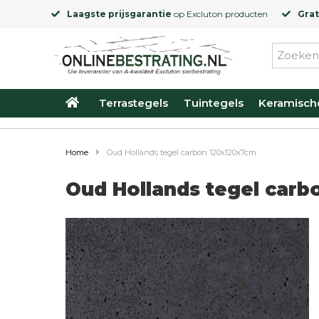
Laagste prijsgarantie
op
Excluton
producten
Grat
Terrastegels
Tuintegels
Keramisch
Home
Oud Hollands tegel carbon 120x120x7cm
Oud Hollands tegel carb