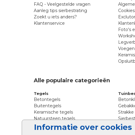
FAQ - Veelgestelde vragen
Algeme
Aanleg tips sierbestrating
Cookies
Zoekt u iets anders?
Excluto
Klantenservice
Klanten
Foto's 
Worksho
Legverb
Voegen 
Kerami
Opsluit
Alle populaire categorieën
Tegels
Tuinbes
Betontegels
Betonkl
Buitentegels
Gebakke
Keramische tegels
Strakke
Natuursteen tegels
Sierbest
Siertegels
Straatkl
Informatie over cookies
Stoeptegels
Straats