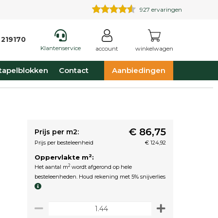
927
ervaringen
 219170
Klantenservice
account
winkelwagen
tapelblokken
Contact
Aanbiedingen
€ 86,75
Prijs per m2:
Prijs per besteleenheid
€ 124,92
2
Oppervlakte m
:
2
Het aantal m
wordt afgerond op hele
besteleenheden. Houd rekening met 5% snijverlies