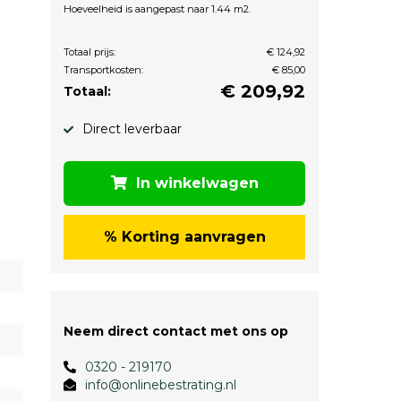
Hoeveelheid is aangepast naar 1.44 m2.
Totaal prijs:
€ 124,92
Transportkosten:
€ 85,00
€
209,92
Totaal:
Direct leverbaar
In winkelwagen
% Korting aanvragen
Neem direct contact met ons op
0320 - 219170
info@onlinebestrating.nl