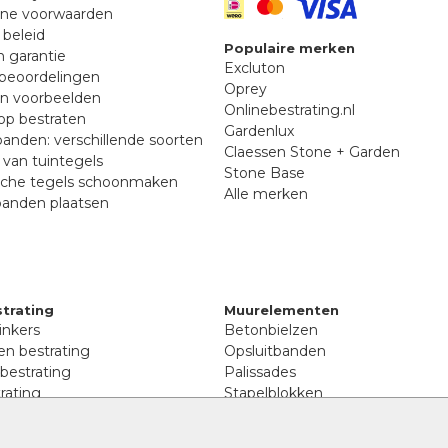
ne voorwaarden
 beleid
Populaire merken
n garantie
Excluton
beoordelingen
Oprey
en voorbeelden
Onlinebestrating.nl
p bestraten
Gardenlux
anden: verschillende soorten
Claessen Stone + Garden
van tuintegels
Stone Base
sche tegels schoonmaken
Alle merken
banden plaatsen
trating
Muurelementen
inkers
Betonbielzen
n bestrating
Opsluitbanden
 bestrating
Palissades
rating
Stapelblokken
inkers
Extra benodigdheden
tenen