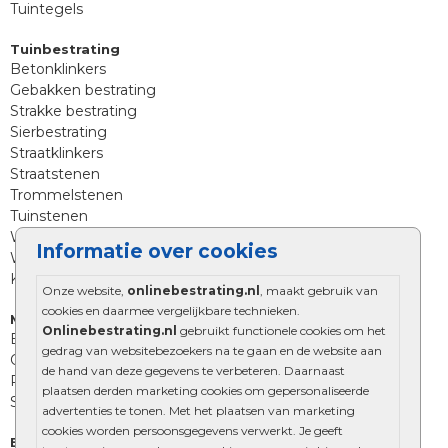
Tuintegels
Tuinbestrating
Betonklinkers
Gebakken bestrating
Strakke bestrating
Sierbestrating
Straatklinkers
Straatstenen
Trommelstenen
Tuinstenen
Waalformaat
Informatie over cookies
Wildverband bestrating
Kingstones
Onze website,
onlinebestrating.nl
, maakt gebruik van
cookies en daarmee vergelijkbare technieken.
Muurelementen
Onlinebestrating.nl
gebruikt functionele cookies om het
Betonbielzen
gedrag van websitebezoekers na te gaan en de website aan
Opsluitbanden
de hand van deze gegevens te verbeteren. Daarnaast
Palissades
plaatsen derden marketing cookies om gepersonaliseerde
Stapelblokken
advertenties te tonen. Met het plaatsen van marketing
cookies worden persoonsgegevens verwerkt. Je geeft
Extra benodigdheden