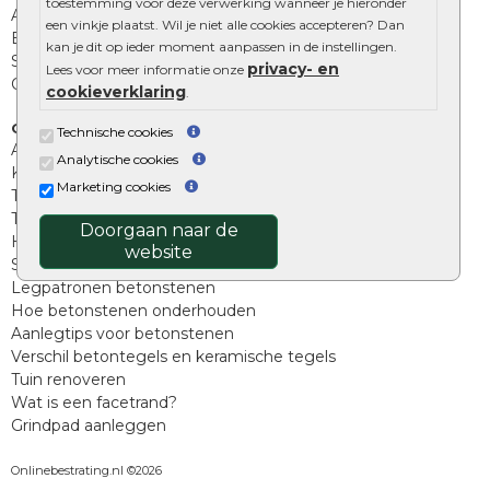
toestemming voor deze verwerking wanneer je hieronder
Afwatering en diversen
een vinkje plaatst. Wil je niet alle cookies accepteren? Dan
Beplantings en betonelementen
kan je dit op ieder moment aanpassen in de instellingen.
Split, grind en zand
privacy- en
Lees voor meer informatie onze
Oprit tegels
cookieverklaring
.
Overig
Technische cookies
Aanbiedingen
Analytische cookies
Kunstgras
Marketing cookies
Tuintegels outlet
Terrastegels leggen
Doorgaan naar de
Hoe richt ik een landelijke tuin in?
website
Sierbestrating schoonmaken
Legpatronen betonstenen
Hoe betonstenen onderhouden
Aanlegtips voor betonstenen
Verschil betontegels en keramische tegels
Tuin renoveren
Wat is een facetrand?
Grindpad aanleggen
Onlinebestrating.nl ©2026