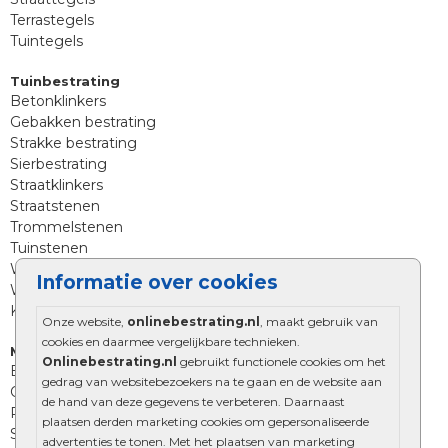
Terrastegels
Tuintegels
Tuinbestrating
Betonklinkers
Gebakken bestrating
Strakke bestrating
Sierbestrating
Straatklinkers
Straatstenen
Trommelstenen
Tuinstenen
Waalformaat
Informatie over cookies
Wildverband bestrating
Kingstones
Onze website,
onlinebestrating.nl
, maakt gebruik van
cookies en daarmee vergelijkbare technieken.
Muurelementen
Onlinebestrating.nl
gebruikt functionele cookies om het
Betonbielzen
gedrag van websitebezoekers na te gaan en de website aan
Opsluitbanden
de hand van deze gegevens te verbeteren. Daarnaast
Palissades
plaatsen derden marketing cookies om gepersonaliseerde
Stapelblokken
advertenties te tonen. Met het plaatsen van marketing