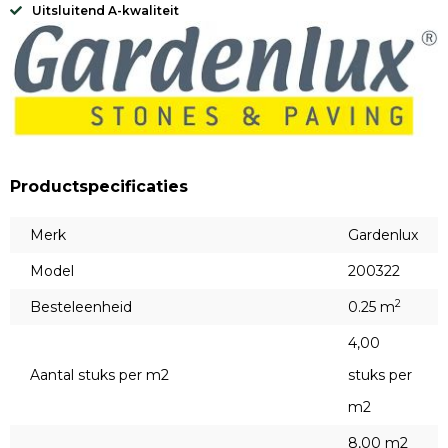
Uitsluitend A-kwaliteit
Productspecificaties
Merk
Gardenlux
Model
200322
2
Besteleenheid
0.25 m
4,00
Aantal stuks per m2
stuks per
m2
8,00 m2