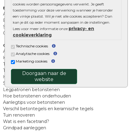
cookies worden persoonsgegevens verwerkt. Je geeft
Extra benodigdheden
toestemming voor deze verwerking wanneer je hieronder
Afwatering en diversen
een vinkje plaatst. Wil je niet alle cookies accepteren? Dan
Beplantings en betonelementen
kan je dit op ieder moment aanpassen in de instellingen.
Split, grind en zand
privacy- en
Lees voor meer informatie onze
Oprit tegels
cookieverklaring
.
Overig
Technische cookies
Aanbiedingen
Analytische cookies
Kunstgras
Marketing cookies
Tuintegels outlet
Terrastegels leggen
Doorgaan naar de
Hoe richt ik een landelijke tuin in?
website
Sierbestrating schoonmaken
Legpatronen betonstenen
Hoe betonstenen onderhouden
Aanlegtips voor betonstenen
Verschil betontegels en keramische tegels
Tuin renoveren
Wat is een facetrand?
Grindpad aanleggen