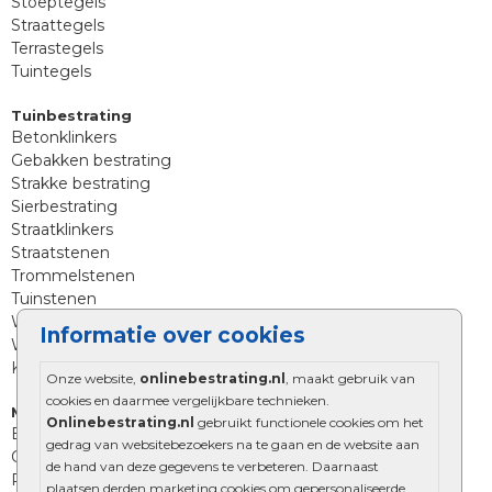
Stoeptegels
Straattegels
Terrastegels
Tuintegels
Tuinbestrating
Betonklinkers
Gebakken bestrating
Strakke bestrating
Sierbestrating
Straatklinkers
Straatstenen
Trommelstenen
Tuinstenen
Waalformaat
Informatie over cookies
Wildverband bestrating
Kingstones
Onze website,
onlinebestrating.nl
, maakt gebruik van
cookies en daarmee vergelijkbare technieken.
Muurelementen
Onlinebestrating.nl
gebruikt functionele cookies om het
Betonbielzen
gedrag van websitebezoekers na te gaan en de website aan
Opsluitbanden
de hand van deze gegevens te verbeteren. Daarnaast
Palissades
plaatsen derden marketing cookies om gepersonaliseerde