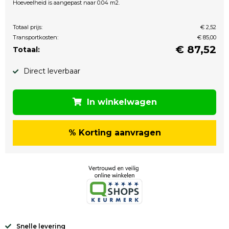
Hoeveelheid is aangepast naar 0.04 m2.
Totaal prijs:
€ 2,52
Transportkosten:
€ 85,00
€
87,52
Totaal:
Direct leverbaar
In winkelwagen
% Korting aanvragen
Snelle levering