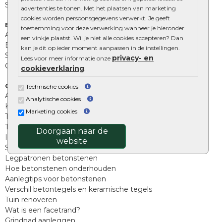
Stapelblokken
advertenties te tonen. Met het plaatsen van marketing
cookies worden persoonsgegevens verwerkt. Je geeft
Extra benodigdheden
toestemming voor deze verwerking wanneer je hieronder
Afwatering en diversen
een vinkje plaatst. Wil je niet alle cookies accepteren? Dan
Beplantings en betonelementen
kan je dit op ieder moment aanpassen in de instellingen.
Split, grind en zand
privacy- en
Lees voor meer informatie onze
Oprit tegels
cookieverklaring
.
Overig
Technische cookies
Aanbiedingen
Analytische cookies
Kunstgras
Marketing cookies
Tuintegels outlet
Terrastegels leggen
Doorgaan naar de
Hoe richt ik een landelijke tuin in?
website
Sierbestrating schoonmaken
Legpatronen betonstenen
Hoe betonstenen onderhouden
Aanlegtips voor betonstenen
Verschil betontegels en keramische tegels
Tuin renoveren
Wat is een facetrand?
Grindpad aanleggen