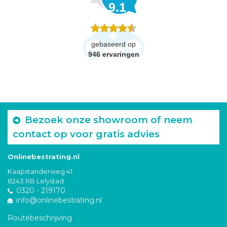
9.1
gebaseerd op
946
ervaringen
Bezoek onze showroom of neem
contact op voor gratis advies
Onlinebestrating.nl
Kaapstanderweg 41
8243 RB Lelystad
0320 - 219170
info@onlinebestrating.nl
Routebeschrijving