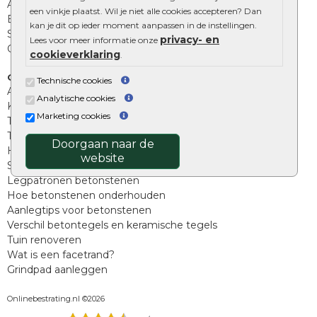
Afwatering en diversen
een vinkje plaatst. Wil je niet alle cookies accepteren? Dan
Beplantings en betonelementen
kan je dit op ieder moment aanpassen in de instellingen.
Split, grind en zand
privacy- en
Lees voor meer informatie onze
Oprit tegels
cookieverklaring
.
Overig
Technische cookies
Aanbiedingen
Analytische cookies
Kunstgras
Marketing cookies
Tuintegels outlet
Terrastegels leggen
Doorgaan naar de
Hoe richt ik een landelijke tuin in?
website
Sierbestrating schoonmaken
Legpatronen betonstenen
Hoe betonstenen onderhouden
Aanlegtips voor betonstenen
Verschil betontegels en keramische tegels
Tuin renoveren
Wat is een facetrand?
Grindpad aanleggen
Onlinebestrating.nl ©2026