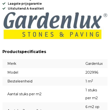
Laagste prijsgarantie
Uitsluitend A-kwaliteit
Productspecificaties
Merk
Gardenlux
Model
202996
2
Besteleenheid
1 m
1 stuks
Aantal stuks per m2
per m2
6 m2 op