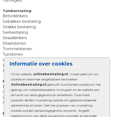
Tuintegels
Tuinbestrating
Betonklinkers
Gebakken bestrating
Strakke bestrating
Sierbestrating
Straatklinkers
Straatstenen
Trommelstenen
Tuinstenen
Waalformaat
Informatie over cookies
Wildverband bestrating
Kingstones
Onze website,
onlinebestrating.nl
, maakt gebruik van
cookies en daarmee vergelijkbare technieken.
Muurelementen
Onlinebestrating.nl
gebruikt functionele cookies om het
Betonbielzen
gedrag van websitebezoekers na te gaan en de website aan
Opsluitbanden
de hand van deze gegevens te verbeteren. Daarnaast
Palissades
plaatsen derden marketing cookies om gepersonaliseerde
Stapelblokken
advertenties te tonen. Met het plaatsen van marketing
cookies worden persoonsgegevens verwerkt. Je geeft
Extra benodigdheden
toestemming voor deze verwerking wanneer je hieronder