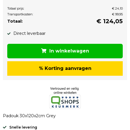
Totaal prijs:
€ 24,10
Transportkosten:
€ 99,95
€
124,05
Totaal:
Direct leverbaar
In winkelwagen
% Korting aanvragen
Padouk 30x120x2cm Grey
Snelle levering