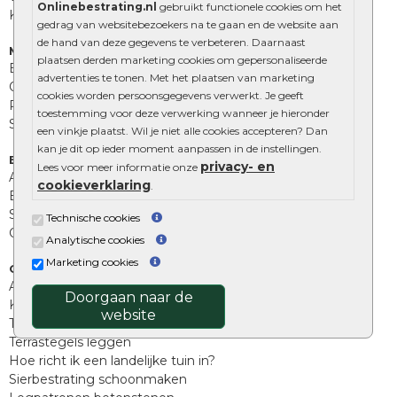
Onlinebestrating.nl
gebruikt functionele cookies om het
Kingstones
gedrag van websitebezoekers na te gaan en de website aan
de hand van deze gegevens te verbeteren. Daarnaast
Muurelementen
plaatsen derden marketing cookies om gepersonaliseerde
Betonbielzen
advertenties te tonen. Met het plaatsen van marketing
Opsluitbanden
cookies worden persoonsgegevens verwerkt. Je geeft
Palissades
toestemming voor deze verwerking wanneer je hieronder
Stapelblokken
een vinkje plaatst. Wil je niet alle cookies accepteren? Dan
kan je dit op ieder moment aanpassen in de instellingen.
Extra benodigdheden
privacy- en
Lees voor meer informatie onze
Afwatering en diversen
cookieverklaring
.
Beplantings en betonelementen
Split, grind en zand
Technische cookies
Oprit tegels
Analytische cookies
Marketing cookies
Overig
Aanbiedingen
Doorgaan naar de
Kunstgras
website
Tuintegels outlet
Terrastegels leggen
Hoe richt ik een landelijke tuin in?
Sierbestrating schoonmaken