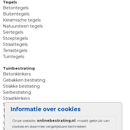
Tegels
Betontegels
Buitentegels
Keramische tegels
Natuursteen tegels
Siertegels
Stoeptegels
Straattegels
Terrastegels
Tuintegels
Tuinbestrating
Betonklinkers
Gebakken bestrating
Strakke bestrating
Sierbestrating
Straatklinkers
Straatstenen
Informatie over cookies
Trommelstenen
Tuinstenen
Onze website,
onlinebestrating.nl
, maakt gebruik van
Waalformaat
cookies en daarmee vergelijkbare technieken.
Wildverband bestrating