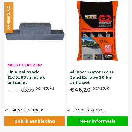
AANBIEDING
MEEST GEKOZEN!
Linia palissade
Alliance Gator G2 XP
15x15x60cm strak
Sand Europe 20 kg
antraciet
antraciet
per stuks
per stuk
€46,20
€5,75
€3,99
Direct leverbaar
Direct leverbaar
Bekijk aanbieding
Meer informatie