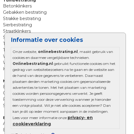
Tuinbestrating
Betonklinkers
Gebakken bestrating
Strakke bestrating
Sierbestrating
Straatklinkers
Straatstenen
Informatie over cookies
Trommelstenen
Tuinstenen
Onze website,
onlinebestrating.nl
, maakt gebruik van
Waalformaat
cookies en daarmee vergelijkbare technieken.
Wildverband bestrating
Onlinebestrating.nl
gebruikt functionele cookies om het
Kingstones
gedrag van websitebezoekers na te gaan en de website aan
de hand van deze gegevens te verbeteren. Daarnaast
Muurelementen
plaatsen derden marketing cookies om gepersonaliseerde
Betonbielzen
advertenties te tonen. Met het plaatsen van marketing
Opsluitbanden
cookies worden persoonsgegevens verwerkt. Je geeft
Palissades
toestemming voor deze verwerking wanneer je hieronder
Stapelblokken
een vinkje plaatst. Wil je niet alle cookies accepteren? Dan
kan je dit op ieder moment aanpassen in de instellingen.
privacy- en
Extra benodigdheden
Lees voor meer informatie onze
Afwatering en diversen
cookieverklaring
.
Beplantings en betonelementen