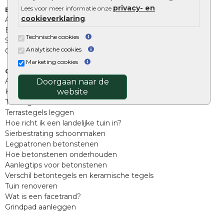
privacy- en
Lees voor meer informatie onze
Extra benodigdheden
cookieverklaring
.
Afwatering en diversen
Beplantings en betonelementen
Technische cookies
Split, grind en zand
Analytische cookies
Oprit tegels
Marketing cookies
Overig
Aanbiedingen
Doorgaan naar de
website
Kunstgras
Tuintegels outlet
Terrastegels leggen
Hoe richt ik een landelijke tuin in?
Sierbestrating schoonmaken
Legpatronen betonstenen
Hoe betonstenen onderhouden
Aanlegtips voor betonstenen
Verschil betontegels en keramische tegels
Tuin renoveren
Wat is een facetrand?
Grindpad aanleggen