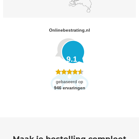
Onlinebestrating.nl
9.1
gebaseerd op
946
ervaringen
Maak je bestelling compleet