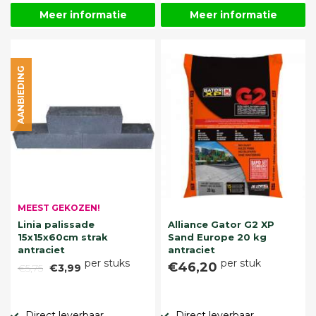
Meer informatie
Meer informatie
AANBIEDING
MEEST GEKOZEN!
Linia palissade
Alliance Gator G2 XP
15x15x60cm strak
Sand Europe 20 kg
antraciet
antraciet
per stuks
per stuk
€46,20
€5,75
€3,99
Direct leverbaar
Direct leverbaar