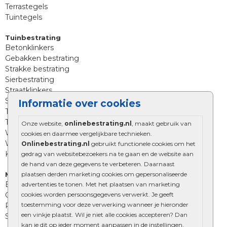
Terrastegels
Tuintegels
Tuinbestrating
Betonklinkers
Gebakken bestrating
Strakke bestrating
Sierbestrating
Straatklinkers
Straatstenen
Informatie over cookies
Trommelstenen
Tuinstenen
Onze website,
onlinebestrating.nl
, maakt gebruik van
Waalformaat
cookies en daarmee vergelijkbare technieken.
Wildverband bestrating
Onlinebestrating.nl
gebruikt functionele cookies om het
Kingstones
gedrag van websitebezoekers na te gaan en de website aan
de hand van deze gegevens te verbeteren. Daarnaast
plaatsen derden marketing cookies om gepersonaliseerde
Muurelementen
Betonbielzen
advertenties te tonen. Met het plaatsen van marketing
cookies worden persoonsgegevens verwerkt. Je geeft
Opsluitbanden
toestemming voor deze verwerking wanneer je hieronder
Palissades
een vinkje plaatst. Wil je niet alle cookies accepteren? Dan
Stapelblokken
kan je dit op ieder moment aanpassen in de instellingen.