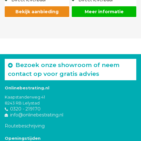
Bekijk aanbieding
Meer informatie
Bezoek onze showroom of neem
contact op voor gratis advies
Onlinebestrating.nl
Kaapstanderweg 41
8243 RB Lelystad
0320 - 219170
info@onlinebestrating.nl
Routebeschrijving
Openingstijden