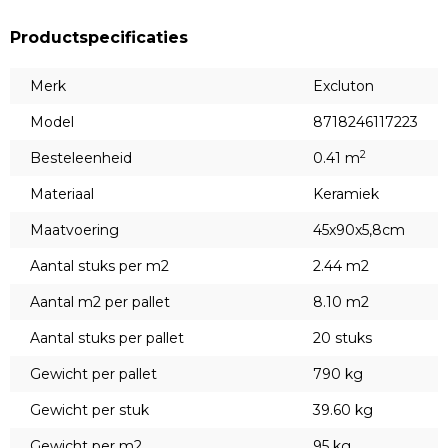
Productspecificaties
Merk
Excluton
Model
8718246117223
2
Besteleenheid
0.41 m
Materiaal
Keramiek
Maatvoering
45x90x5,8cm
Aantal stuks per m2
2.44 m2
Aantal m2 per pallet
8.10 m2
Aantal stuks per pallet
20 stuks
Gewicht per pallet
790 kg
Gewicht per stuk
39.60 kg
Gewicht per m2
95 kg