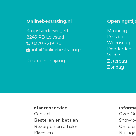
Onlinebestrating.nl
Openingstij
Kaapstanderweg 41
Maandag
Dinsdag
8243 RB Lelystad
Woensdag
0320 - 219170
Donderdag
info@onlinebestrating.nl
Vrijdag
Routebeschrijving
Zaterdag
Zondag
Klantenservice
Informa
Contact
Over On
Bestellen en betalen
Showr
Bezorgen en afhalen
Onze on
Klachten
Nuttige