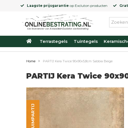
Laagste prijsgarantie
op
Excluton
producten
Grat
Terrastegels
Tuintegels
Keramisch
Home
PARTIJ Kera Twice 90x90x5,8cm Sabbia Beige
PARTIJ Kera Twice 90x9
OPRUIMPARTIJ