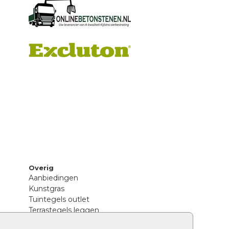
Overig
Aanbiedingen
Kunstgras
Tuintegels outlet
Terrastegels leggen
Hoe richt ik een landelijke tuin in?