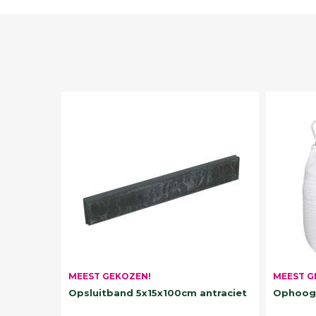
MEEST G
MEEST GEKOZEN!
Ophoogz
Opsluitband 5x15x100cm antraciet