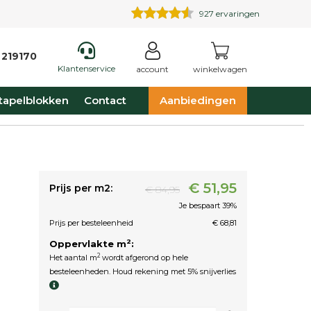
927
ervaringen
 219170
Klantenservice
account
winkelwagen
tapelblokken
Contact
Aanbiedingen
€ 51,95
Prijs per m2:
€ 84,95
Je bespaart 39%
Prijs per besteleenheid
€ 68,81
2
Oppervlakte m
:
2
Het aantal m
wordt afgerond op hele
besteleenheden. Houd rekening met 5% snijverlies