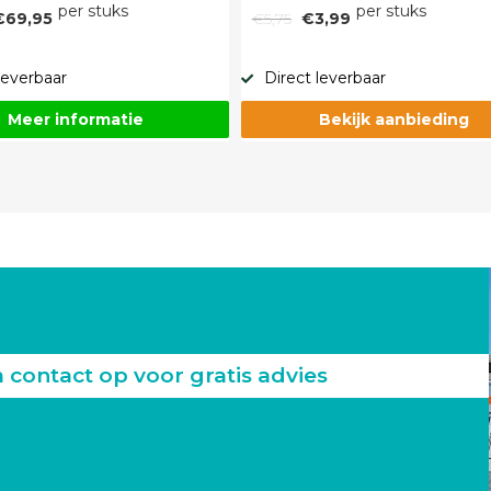
per stuks
per stuks
€69,95
€5,75
€3,99
leverbaar
Direct leverbaar
Meer informatie
Bekijk aanbieding
ontact op voor gratis advies