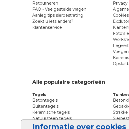
Retourneren
Privacy 
FAQ - Veelgestelde vragen
Algeme
Aanleg tips sierbestrating
Cookies
Zoekt u iets anders?
Excluto
Klantenservice
Klanten
Foto's 
Worksho
Legverb
Voegen 
Kerami
Opsluit
Alle populaire categorieën
Tegels
Tuinbes
Betontegels
Betonkl
Buitentegels
Gebakke
Keramische tegels
Strakke
Natuursteen tegels
Sierbest
Siertegels
Straatkl
Informatie over cookies