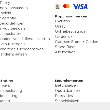
Policy
ne voorwaarden
 beleid
Populaire merken
n garantie
Excluton
beoordelingen
Oprey
en voorbeelden
Onlinebestrating.nl
p bestraten
Gardenlux
anden: verschillende soorten
Claessen Stone + Garden
van tuintegels
Stone Base
sche tegels schoonmaken
Alle merken
banden plaatsen
trating
Muurelementen
inkers
Betonbielzen
n bestrating
Opsluitbanden
 bestrating
Palissades
rating
Stapelblokken
inkers