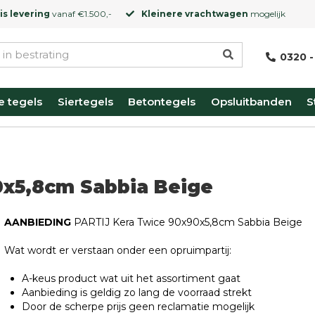
is levering
vanaf €1.500,-
Kleinere vrachtwagen
mogelijk
0320 -
e tegels
Siertegels
Betontegels
Opsluitbanden
S
0x5,8cm Sabbia Beige
AANBIEDING
PARTIJ Kera Twice 90x90x5,8cm Sabbia Beige
Wat wordt er verstaan onder een opruimpartij:
A-keus product wat uit het assortiment gaat
Aanbieding is geldig zo lang de voorraad strekt
Door de scherpe prijs geen reclamatie mogelijk