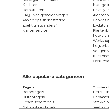
Klachten
Nuttige i
Retourneren
Privacy P
FAQ - Veelgestelde vragen
Algemen
Aanleg tips sierbestrating
Cookies b
Zoekt u iets anders?
Excluton 
Klantenservice
Klantenb
Foto's e
Workshop
Legverba
Voegen v
Keramisc
Opsluitb
Alle populaire categorieën
Tegels
Tuinbest
Betontegels
Betonkli
Buitentegels
Gebakken
Keramische tegels
Strakke b
Natuursteen tegels
Sierbestr