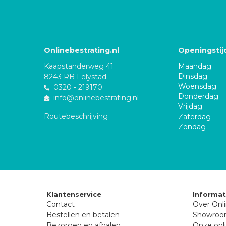
Onlinebestrating.nl
Openingstij
Kaapstanderweg 41
Maandag
Dinsdag
8243 RB Lelystad
Woensdag
0320 - 219170
Donderdag
info@onlinebestrating.nl
Vrijdag
Routebeschrijving
Zaterdag
Zondag
Klantenservice
Informat
Contact
Over Onli
Bestellen en betalen
Showro
Bezorgen en afhalen
Onze onli