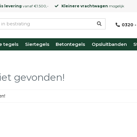
is levering
vanaf €1.500,-
Kleinere vrachtwagen
mogelijk
0320 -
e tegels
Siertegels
Betontegels
Opsluitbanden
S
iet gevonden!
en!