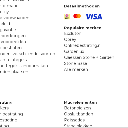
nformatie
Betaalmethoden
olicy
e voorwaarden
eleid
Populaire merken
garantie
Excluton
eoordelingen
Oprey
n voorbeelden
Onlinebestrating.nl
 bestraten
Gardenlux
nden: verschillende soorten
Claessen Stone + Garden
an tuintegels
Stone Base
he tegels schoonmaken
Alle merken
anden plaatsen
rating
Muurelementen
nkers
Betonbielzen
 bestrating
Opsluitbanden
estrating
Palissades
ating
Stapelblokken