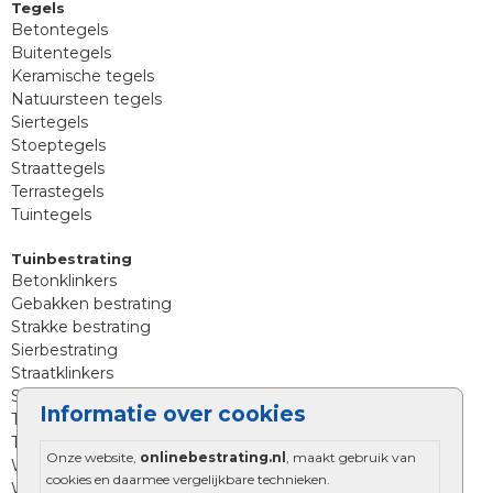
Tegels
Betontegels
Buitentegels
Keramische tegels
Natuursteen tegels
Siertegels
Stoeptegels
Straattegels
Terrastegels
Tuintegels
Tuinbestrating
Betonklinkers
Gebakken bestrating
Strakke bestrating
Sierbestrating
Straatklinkers
Straatstenen
Informatie over cookies
Trommelstenen
Tuinstenen
Onze website,
onlinebestrating.nl
, maakt gebruik van
Waalformaat
cookies en daarmee vergelijkbare technieken.
Wildverband bestrating