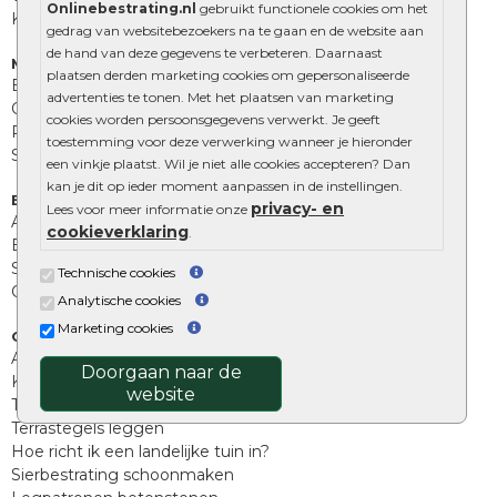
Onlinebestrating.nl
gebruikt functionele cookies om het
Kingstones
gedrag van websitebezoekers na te gaan en de website aan
de hand van deze gegevens te verbeteren. Daarnaast
Muurelementen
plaatsen derden marketing cookies om gepersonaliseerde
Betonbielzen
advertenties te tonen. Met het plaatsen van marketing
Opsluitbanden
cookies worden persoonsgegevens verwerkt. Je geeft
Palissades
toestemming voor deze verwerking wanneer je hieronder
Stapelblokken
een vinkje plaatst. Wil je niet alle cookies accepteren? Dan
kan je dit op ieder moment aanpassen in de instellingen.
Extra benodigdheden
privacy- en
Lees voor meer informatie onze
Afwatering en diversen
cookieverklaring
.
Beplantings en betonelementen
Split, grind en zand
Technische cookies
Oprit tegels
Analytische cookies
Marketing cookies
Overig
Aanbiedingen
Doorgaan naar de
Kunstgras
website
Tuintegels outlet
Terrastegels leggen
Hoe richt ik een landelijke tuin in?
Sierbestrating schoonmaken