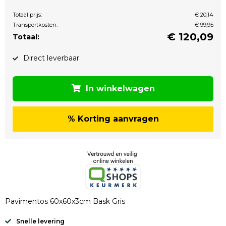
Totaal prijs:
€ 20,14
Transportkosten:
€ 99,95
€
120,09
Totaal:
Direct leverbaar
In winkelwagen
% Korting aanvragen
Pavimentos 60x60x3cm Bask Gris
Snelle levering