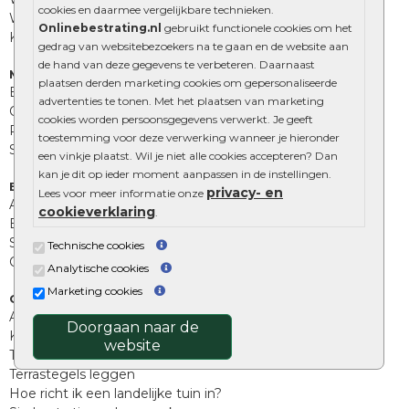
cookies en daarmee vergelijkbare technieken.
Wildverband bestrating
Onlinebestrating.nl
gebruikt functionele cookies om het
Kingstones
gedrag van websitebezoekers na te gaan en de website aan
de hand van deze gegevens te verbeteren. Daarnaast
Muurelementen
plaatsen derden marketing cookies om gepersonaliseerde
Betonbielzen
advertenties te tonen. Met het plaatsen van marketing
Opsluitbanden
cookies worden persoonsgegevens verwerkt. Je geeft
Palissades
toestemming voor deze verwerking wanneer je hieronder
Stapelblokken
een vinkje plaatst. Wil je niet alle cookies accepteren? Dan
kan je dit op ieder moment aanpassen in de instellingen.
Extra benodigdheden
privacy- en
Lees voor meer informatie onze
Afwatering en diversen
cookieverklaring
.
Beplantings en betonelementen
Split, grind en zand
Technische cookies
Oprit tegels
Analytische cookies
Marketing cookies
Overig
Aanbiedingen
Doorgaan naar de
Kunstgras
website
Tuintegels outlet
Terrastegels leggen
Hoe richt ik een landelijke tuin in?