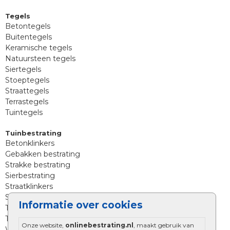
Tegels
Betontegels
Buitentegels
Keramische tegels
Natuursteen tegels
Siertegels
Stoeptegels
Straattegels
Terrastegels
Tuintegels
Tuinbestrating
Betonklinkers
Gebakken bestrating
Strakke bestrating
Sierbestrating
Straatklinkers
Straatstenen
Informatie over cookies
Trommelstenen
Tuinstenen
Onze website,
onlinebestrating.nl
, maakt gebruik van
Waalformaat