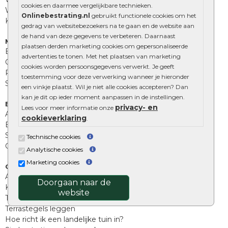
cookies en daarmee vergelijkbare technieken.
Wildverband bestrating
Onlinebestrating.nl
gebruikt functionele cookies om het
Kingstones
gedrag van websitebezoekers na te gaan en de website aan
de hand van deze gegevens te verbeteren. Daarnaast
Muurelementen
plaatsen derden marketing cookies om gepersonaliseerde
Betonbielzen
advertenties te tonen. Met het plaatsen van marketing
Opsluitbanden
cookies worden persoonsgegevens verwerkt. Je geeft
Palissades
toestemming voor deze verwerking wanneer je hieronder
Stapelblokken
een vinkje plaatst. Wil je niet alle cookies accepteren? Dan
kan je dit op ieder moment aanpassen in de instellingen.
Extra benodigdheden
privacy- en
Lees voor meer informatie onze
Afwatering en diversen
cookieverklaring
.
Beplantings en betonelementen
Split, grind en zand
Technische cookies
Oprit tegels
Analytische cookies
Marketing cookies
Overig
Aanbiedingen
Doorgaan naar de
Kunstgras
website
Tuintegels outlet
Terrastegels leggen
Hoe richt ik een landelijke tuin in?