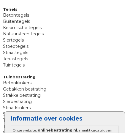
Tegels
Betontegels
Buitentegels
Keramische tegels
Natuursteen tegels
Siertegels
Stoeptegels
Straattegels
Terrastegels
Tuintegels
Tuinbestrating
Betonklinkers
Gebakken bestrating
Strakke bestrating
Sierbestrating
Straatklinkers
Straatstenen
Informatie over cookies
Trommelstenen
Tuinstenen
Onze website,
onlinebestrating.nl
, maakt gebruik van
Waalformaat