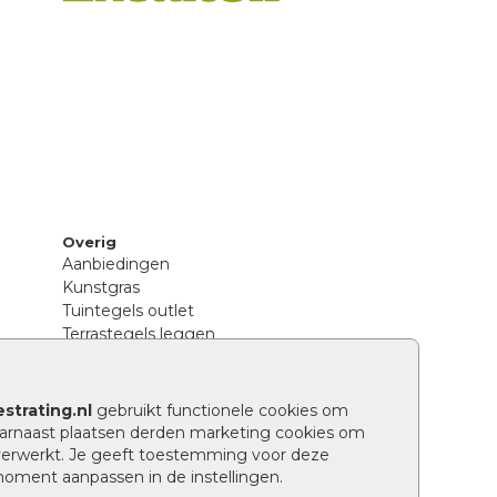
Overig
Aanbiedingen
Kunstgras
Tuintegels outlet
Terrastegels leggen
Hoe richt ik een landelijke tuin in?
Sierbestrating schoonmaken
Legpatronen betonstenen
strating.nl
gebruikt functionele cookies om
n
Hoe betonstenen onderhouden
arnaast plaatsen derden marketing cookies om
Aanlegtips voor betonstenen
verwerkt. Je geeft toestemming voor deze
Verschil betontegels en keramische
 moment aanpassen in de instellingen.
tegels