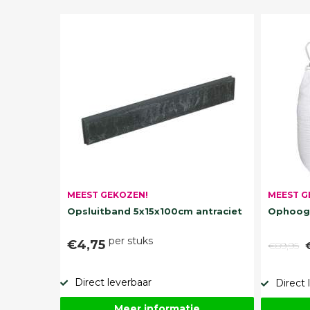
MEEST G
MEEST GEKOZEN!
Ophoogz
Opsluitband 5x15x100cm antraciet
per stuks
€4,75
€89,95
Direct leverbaar
Direct 
Meer informatie