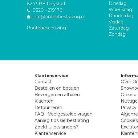
Dinsdag
8243 RB Lelystad
Woensdag
0320 - 219170
Donderdag
info@onlinebestrating.nl
Vrijdag
Routebeschrijving
Zaterdag
Zondag
Klantenservice
Informa
Contact
Over On
Bestellen en betalen
Showr
Bezorgen en afhalen
Onze on
Klachten
Nuttige
Retourneren
Privacy 
FAQ - Veelgestelde vragen
Algeme
Aanleg tips sierbestrating
Cookies
Zoekt u iets anders?
Excluto
Klantenservice
Klanten