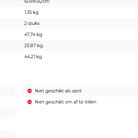
60x90x2cm
1,35 kg
2 stuks
47,74 kg
23,87 kg
44,21 kg
Niet geschikt als oprit
Niet geschikt om af te trillen