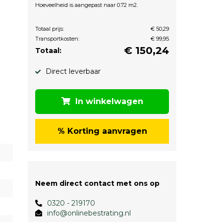
Hoeveelheid is aangepast naar 0.72 m2.
Totaal prijs:
€ 50,29
Transportkosten:
€ 99,95
€
150,24
Totaal:
Direct leverbaar
In winkelwagen
% Korting aanvragen
Neem direct contact met ons op
0320 - 219170
info@onlinebestrating.nl