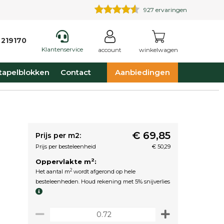
927
ervaringen
 219170
Klantenservice
account
winkelwagen
tapelblokken
Contact
Aanbiedingen
€ 69,85
Prijs per m2:
Prijs per besteleenheid
€ 50,29
2
Oppervlakte m
:
2
Het aantal m
wordt afgerond op hele
besteleenheden. Houd rekening met 5% snijverlies