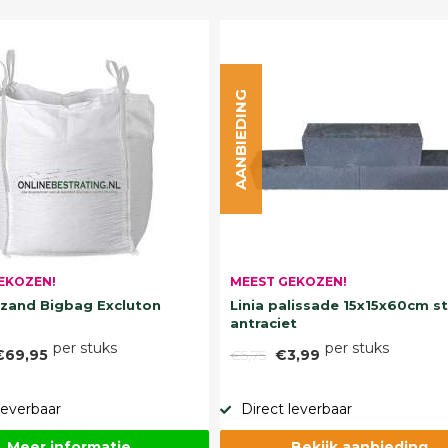
AANBIEDING
EKOZEN!
MEEST GEKOZEN!
and Bigbag Excluton
Linia palissade 15x15x60cm s
antraciet
per stuks
per stuks
€69,95
€5,75
€3,99
leverbaar
Direct leverbaar
Meer informatie
Bekijk aanbieding