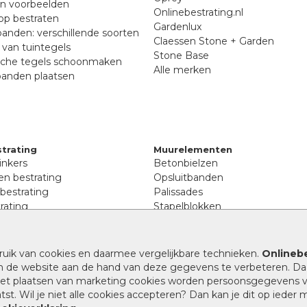
en voorbeelden
Onlinebestrating.nl
p bestraten
Gardenlux
anden: verschillende soorten
Claessen Stone + Garden
van tuintegels
Stone Base
sche tegels schoonmaken
Alle merken
banden plaatsen
trating
Muurelementen
inkers
Betonbielzen
n bestrating
Opsluitbanden
 bestrating
Palissades
rating
Stapelblokken
inkers
Extra benodigdheden
tenen
Afwatering en diversen
lstenen
ruik van cookies en daarmee vergelijkbare technieken.
Onlinebe
Beplantings en betonelemente
nen
n de website aan de hand van deze gegevens te verbeteren. Da
Split, grind en zand
rmaat
 het plaatsen van marketing cookies worden persoonsgegevens 
Oprit tegels
band bestrating
st. Wil je niet alle cookies accepteren? Dan kan je dit op ieder
nes