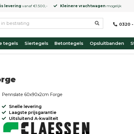
is levering
vanaf €1.500,-
Kleinere vrachtwagen
mogelijk
0320 -
e tegels
Siertegels
Betontegels
Opsluitbanden
S
orge
Pennslate 60x90x2cm Forge
Snelle levering
Laagste prijsgarantie
Uitsluitend A-kwaliteit