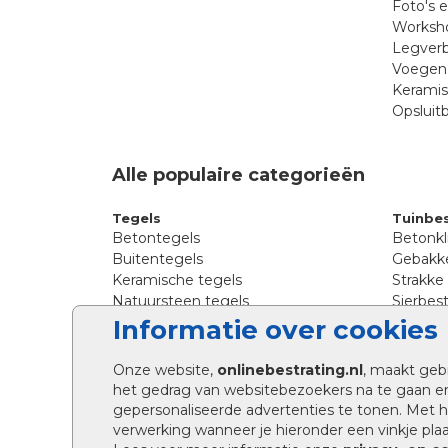
Foto's 
Worksho
Legverb
Voegen 
Kerami
Opsluit
Alle populaire categorieën
Tegels
Tuinbes
Betontegels
Betonkl
Buitentegels
Gebakke
Keramische tegels
Strakke
Natuursteen tegels
Sierbest
Siertegels
Straatkl
Informatie over cookies
Stoeptegels
Straats
Straattegels
Tromme
Onze website,
onlinebestrating.nl
, maakt geb
Terrastegels
Tuinste
het gedrag van websitebezoekers na te gaan e
Tuintegels
Waalfo
gepersonaliseerde advertenties te tonen. Met
Wildver
verwerking wanneer je hieronder een vinkje plaat
Kingsto