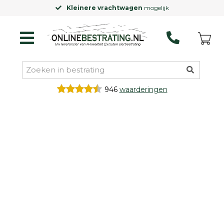
Kleinere vrachtwagen
mogelijk
946
waarderingen
Categorieën
Siertegels
Betontegels
Keramische
tegels
Natuursteen
tegels
Terrastegels
Tuintegels