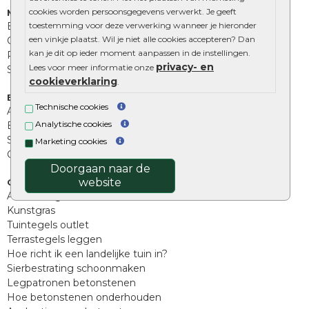
cookies worden persoonsgegevens verwerkt. Je geeft
Muurelementen
Betonbielzen
toestemming voor deze verwerking wanneer je hieronder
een vinkje plaatst. Wil je niet alle cookies accepteren? Dan
Opsluitbanden
kan je dit op ieder moment aanpassen in de instellingen.
Palissades
privacy- en
Lees voor meer informatie onze
Stapelblokken
cookieverklaring
.
Extra benodigdheden
Technische cookies
Afwatering en diversen
Analytische cookies
Beplantings en betonelementen
Split, grind en zand
Marketing cookies
Oprit tegels
Doorgaan naar de
website
Overig
Aanbiedingen
Kunstgras
Tuintegels outlet
Terrastegels leggen
Hoe richt ik een landelijke tuin in?
Sierbestrating schoonmaken
Legpatronen betonstenen
Hoe betonstenen onderhouden