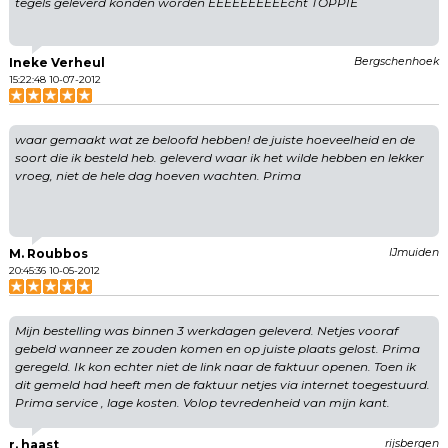
tegels geleverd konden worden EEEEEEEEEEcht TOPPIE
Ineke Verheul
Bergschenhoek
15:22:48 10-07-2012
waar gemaakt wat ze beloofd hebben! de juiste hoeveelheid en de
soort die ik besteld heb. geleverd waar ik het wilde hebben en lekker
vroeg, niet de hele dag hoeven wachten. Prima
M. Roubbos
IJmuiden
20:45:36 10-05-2012
Mijn bestelling was binnen 3 werkdagen geleverd. Netjes vooraf
gebeld wanneer ze zouden komen en op juiste plaats gelost. Prima
geregeld. Ik kon echter niet de link naar de faktuur openen. Toen ik
dit gemeld had heeft men de faktuur netjes via internet toegestuurd.
Prima service , lage kosten. Volop tevredenheid van mijn kant.
r. haast
rijsbergen