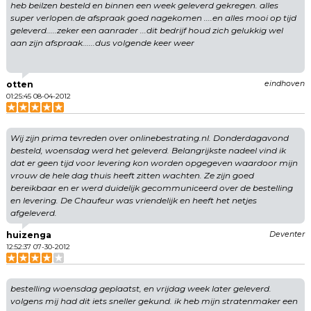
heb beilzen besteld en binnen een week geleverd gekregen. alles
super verlopen.de afspraak goed nagekomen ....en alles mooi op tijd
geleverd.....zeker een aanrader ...dit bedrijf houd zich gelukkig wel
aan zijn afspraak......dus volgende keer weer
otten
eindhoven
01:25:45 08-04-2012
Wij zijn prima tevreden over onlinebestrating.nl. Donderdagavond
besteld, woensdag werd het geleverd. Belangrijkste nadeel vind ik
dat er geen tijd voor levering kon worden opgegeven waardoor mijn
vrouw de hele dag thuis heeft zitten wachten. Ze zijn goed
bereikbaar en er werd duidelijk gecommuniceerd over de bestelling
en levering. De Chaufeur was vriendelijk en heeft het netjes
afgeleverd.
huizenga
Deventer
12:52:37 07-30-2012
bestelling woensdag geplaatst, en vrijdag week later geleverd.
volgens mij had dit iets sneller gekund. ik heb mijn stratenmaker een