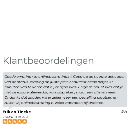
gebaseerd
op
946
ervaringen
Klantbeoordelingen
Goede ervaring via onlinebestrating.nl! Goed op de hoogte gehouden
van de status, levering op juiste plek, chauffeur belde netjes 10
minuten van te voren dat hij er bijna was! Enige minpunt was dat je
niet de exacte afleverdag kan afspreken, maar een afleverweek.
Ondanks dat zouden wij er zeker weer een bestelling plaatsen en
zullen wij onlinebestrating.nl zeker aanraden bij anderen.
Erik en Tineke
Ede
21:00:42 11-19-2012