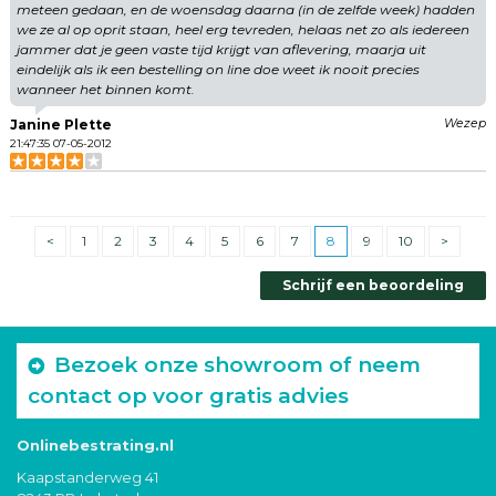
meteen gedaan, en de woensdag daarna (in de zelfde week) hadden
we ze al op oprit staan, heel erg tevreden, helaas net zo als iedereen
jammer dat je geen vaste tijd krijgt van aflevering, maarja uit
eindelijk als ik een bestelling on line doe weet ik nooit precies
wanneer het binnen komt.
Janine Plette
Wezep
21:47:35 07-05-2012
<
1
2
3
4
5
6
7
8
9
10
>
Schrijf een beoordeling
Bezoek onze showroom of neem
contact op voor gratis advies
Onlinebestrating.nl
Kaapstanderweg 41