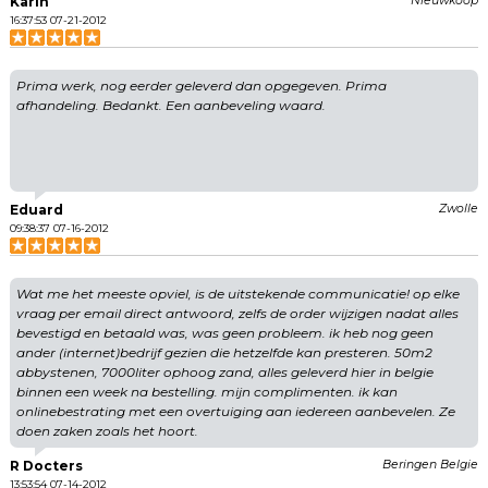
Karin
Nieuwkoop
16:37:53 07-21-2012
Prima werk, nog eerder geleverd dan opgegeven. Prima
afhandeling. Bedankt. Een aanbeveling waard.
Eduard
Zwolle
09:38:37 07-16-2012
Wat me het meeste opviel, is de uitstekende communicatie! op elke
vraag per email direct antwoord, zelfs de order wijzigen nadat alles
bevestigd en betaald was, was geen probleem. ik heb nog geen
ander (internet)bedrijf gezien die hetzelfde kan presteren. 50m2
abbystenen, 7000liter ophoog zand, alles geleverd hier in belgie
binnen een week na bestelling. mijn complimenten. ik kan
onlinebestrating met een overtuiging aan iedereen aanbevelen. Ze
doen zaken zoals het hoort.
R Docters
Beringen Belgie
13:53:54 07-14-2012