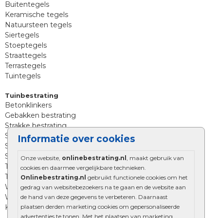
Buitentegels
Keramische tegels
Natuursteen tegels
Siertegels
Stoeptegels
Straattegels
Terrastegels
Tuintegels
Tuinbestrating
Betonklinkers
Gebakken bestrating
Strakke bestrating
Sierbestrating
Informatie over cookies
Straatklinkers
Straatstenen
Onze website,
onlinebestrating.nl
, maakt gebruik van
Trommelstenen
cookies en daarmee vergelijkbare technieken.
Tuinstenen
Onlinebestrating.nl
gebruikt functionele cookies om het
Waalformaat
gedrag van websitebezoekers na te gaan en de website aan
Wildverband bestrating
de hand van deze gegevens te verbeteren. Daarnaast
Kingstones
plaatsen derden marketing cookies om gepersonaliseerde
advertenties te tonen. Met het plaatsen van marketing