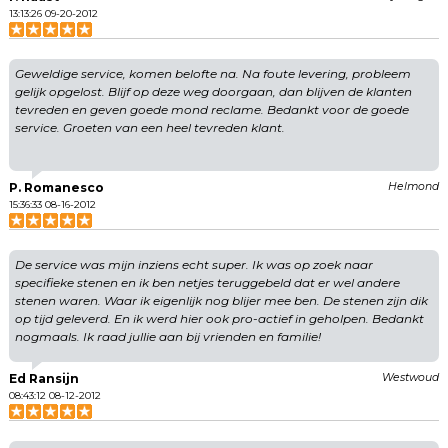
13:13:26 09-20-2012
Geweldige service, komen belofte na. Na foute levering, probleem
gelijk opgelost. Blijf op deze weg doorgaan, dan blijven de klanten
tevreden en geven goede mond reclame. Bedankt voor de goede
service. Groeten van een heel tevreden klant.
P. Romanesco
Helmond
15:36:33 08-16-2012
De service was mijn inziens echt super. Ik was op zoek naar
specifieke stenen en ik ben netjes teruggebeld dat er wel andere
stenen waren. Waar ik eigenlijk nog blijer mee ben. De stenen zijn dik
op tijd geleverd. En ik werd hier ook pro-actief in geholpen. Bedankt
nogmaals. Ik raad jullie aan bij vrienden en familie!
Ed Ransijn
Westwoud
08:43:12 08-12-2012