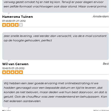
verweg gezet omdat hij er niet bij kon. Terwijl er paar dagen ervoor
een zelfde formaat vrachtwagen ook daar stond. Maar overal prima.
Hamersma Tuinen
Amsterdam
07:49:30 07-27-2012
zeer snelle levering, veel eerder dan verwacht, via de e-mail constant
op de hoogte gehouden, perfect
Wil van Gerwen
Best
10:49:19 07-23-2012
Wij hebben een zeer goede ervaring met onlinebestrating.nl we
hadden gevraagd voor een bepaalde datum en tijd te leveren ,dat
konden ze niet beloven, maar deden wel hun best daarvoor, en dat is
gelukt. Ook de chauffeur was zeer meedenkend en behulpzaam. Kan
het iedereen aanbevelen