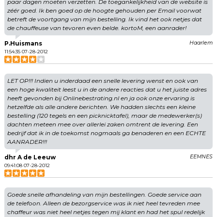
paar dagen moeten verzetten. De toegankelijkheid van de website is
zéér goed. Ik ben goed op de hoogte gehouden per Email voorwat
betreft de voortgang van mijn bestelling. Ik vind het ook netjes dat
de chauffeuse van tevoren even belde. kortoM, een aanrader!
P.Huismans
Haarlem
11:54:35 07-28-2012
LET OP!!! Indien u inderdaad een snelle levering wenst en ook van
een hoge kwaliteit leest u in de andere reacties dat u het juiste adres
heeft gevonden bij Onlinebestrating.nl en ja ook onze ervaring is
hetzelfde als alle andere berichten. We hadden slechts een kleine
bestelling (120 tegels en een picknicktafel), maar de medewerker(s)
dachten meteen mee over allerlei zaken omtrent de levering. Een
bedrijf dat ik in de toekomst nogmaals ga benaderen en een ECHTE
AANRADER!!!
dhr A de Leeuw
EEMNES
09:41:08 07-28-2012
Goede snelle afhandeling van mijn bestellingen. Goede service aan
de telefoon. Alleen de bezorgservice was ik niet heel tevreden mee
chaffeur was niet heel netjes tegen mij klant en had het spul redelijk