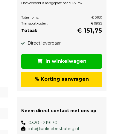
Hoeveelheid is aangepast naar 0.72 m2.
Totaal prijs:
€ 51,80
Transportkosten:
€ 99,95
€
151,75
Totaal:
Direct leverbaar
In winkelwagen
% Korting aanvragen
Neem direct contact met ons op
0320 - 219170
info@onlinebestrating.nl