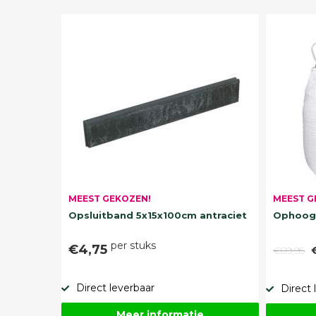
MEEST G
MEEST GEKOZEN!
Ophoogz
Opsluitband 5x15x100cm antraciet
per stuks
€4,75
€89,95
Direct leverbaar
Direct 
Meer informatie