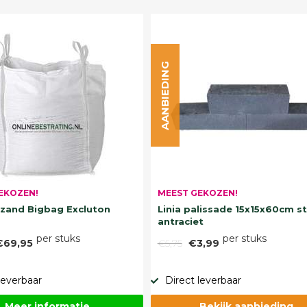
AANBIEDING
EKOZEN!
MEEST GEKOZEN!
and Bigbag Excluton
Linia palissade 15x15x60cm s
antraciet
per stuks
per stuks
€69,95
€5,75
€3,99
leverbaar
Direct leverbaar
Meer informatie
Bekijk aanbieding