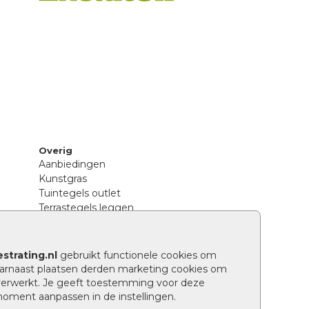
Overig
Aanbiedingen
Kunstgras
Tuintegels outlet
Terrastegels leggen
Hoe richt ik een landelijke tuin in?
Sierbestrating schoonmaken
Legpatronen betonstenen
strating.nl
gebruikt functionele cookies om
n
Hoe betonstenen onderhouden
arnaast plaatsen derden marketing cookies om
Aanlegtips voor betonstenen
verwerkt. Je geeft toestemming voor deze
Verschil betontegels en keramische
 moment aanpassen in de instellingen.
tegels