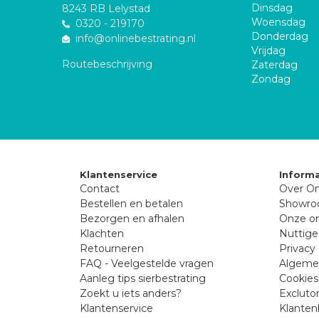
Dinsdag
8243 RB Lelystad
Woensdag
0320 - 219170
Donderdag
info@onlinebestrating.nl
Vrijdag
Routebeschrijving
Zaterdag
Zondag
Klantenservice
Informa
Contact
Over On
Bestellen en betalen
Showr
Bezorgen en afhalen
Onze on
Klachten
Nuttige
Retourneren
Privacy 
FAQ - Veelgestelde vragen
Algeme
Aanleg tips sierbestrating
Cookies
Zoekt u iets anders?
Excluto
Klantenservice
Klanten