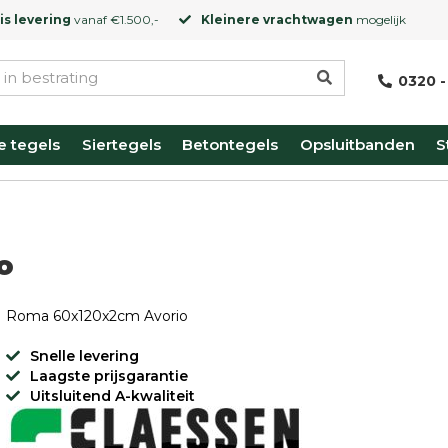
is levering
vanaf €1.500,-
Kleinere vrachtwagen
mogelijk
0320 -
e tegels
Siertegels
Betontegels
Opsluitbanden
S
o
Roma 60x120x2cm Avorio
Snelle levering
Laagste prijsgarantie
Uitsluitend A-kwaliteit