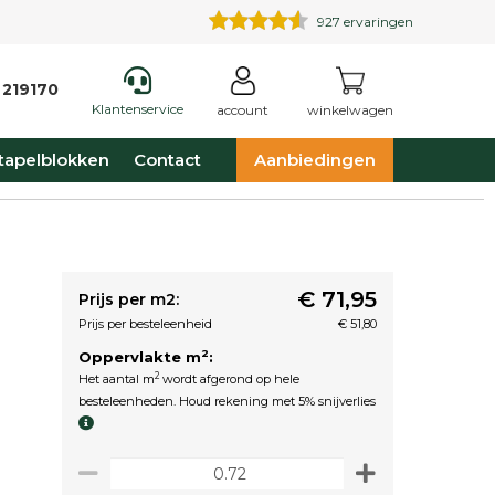
927
ervaringen
 219170
Klantenservice
account
winkelwagen
tapelblokken
Contact
Aanbiedingen
€ 71,95
Prijs per m2:
Prijs per besteleenheid
€ 51,80
2
Oppervlakte m
:
2
Het aantal m
wordt afgerond op hele
besteleenheden. Houd rekening met 5% snijverlies