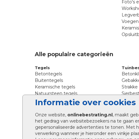
Foto's 
Worksho
Legverb
Voegen 
Kerami
Opsluit
Alle populaire categorieën
Tegels
Tuinbes
Betontegels
Betonkl
Buitentegels
Gebakke
Keramische tegels
Strakke
Natuursteen tegels
Sierbest
Siertegels
Straatkl
Informatie over cookies
Stoeptegels
Straats
Straattegels
Tromme
Onze website,
onlinebestrating.nl
, maakt geb
Terrastegels
Tuinste
het gedrag van websitebezoekers na te gaan e
Tuintegels
Waalfo
gepersonaliseerde advertenties te tonen. Met
Wildver
verwerking wanneer je hieronder een vinkje plaat
Kingsto