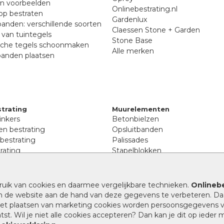
en voorbeelden
Onlinebestrating.nl
p bestraten
Gardenlux
anden: verschillende soorten
Claessen Stone + Garden
van tuintegels
Stone Base
sche tegels schoonmaken
Alle merken
banden plaatsen
trating
Muurelementen
inkers
Betonbielzen
n bestrating
Opsluitbanden
 bestrating
Palissades
rating
Stapelblokken
inkers
Extra benodigdheden
tenen
Afwatering en diversen
lstenen
ruik van cookies en daarmee vergelijkbare technieken.
Onlinebe
Beplantings en betonelemente
nen
n de website aan de hand van deze gegevens te verbeteren. Da
Split, grind en zand
rmaat
 het plaatsen van marketing cookies worden persoonsgegevens 
Oprit tegels
band bestrating
st. Wil je niet alle cookies accepteren? Dan kan je dit op ieder
nes