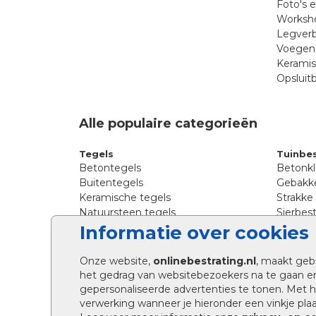
Foto's 
Worksho
Legverb
Voegen 
Kerami
Opsluit
Alle populaire categorieën
Tegels
Tuinbes
Betontegels
Betonkl
Buitentegels
Gebakke
Keramische tegels
Strakke
Natuursteen tegels
Sierbest
Siertegels
Straatkl
Informatie over cookies
Stoeptegels
Straats
Straattegels
Tromme
Onze website,
onlinebestrating.nl
, maakt geb
Terrastegels
Tuinste
het gedrag van websitebezoekers na te gaan e
Tuintegels
Waalfo
gepersonaliseerde advertenties te tonen. Met
Wildver
verwerking wanneer je hieronder een vinkje plaat
Kingsto