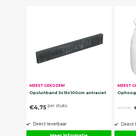
MEEST G
MEEST GEKOZEN!
Ophoogz
Opsluitband 5x15x100cm antraciet
per stuks
€4,75
€89,95
Direct leverbaar
Direct 
Meer informatie