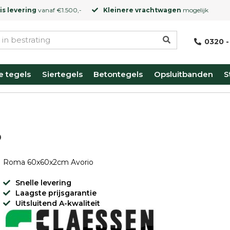
is levering
vanaf €1.500,-
Kleinere vrachtwagen
mogelijk
0320 -
e tegels
Siertegels
Betontegels
Opsluitbanden
S
o
Roma 60x60x2cm Avorio
Snelle levering
Laagste prijsgarantie
Uitsluitend A-kwaliteit