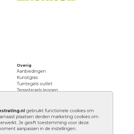
Overig
Aanbiedingen
Kunstgras
Tuintegels outlet
Terrastegels leggen
Hoe richt ik een landelijke tuin in?
Sierbestrating schoonmaken
Legpatronen betonstenen
strating.nl
gebruikt functionele cookies om
n
Hoe betonstenen onderhouden
arnaast plaatsen derden marketing cookies om
Aanlegtips voor betonstenen
verwerkt. Je geeft toestemming voor deze
Verschil betontegels en keramische
 moment aanpassen in de instellingen.
tegels