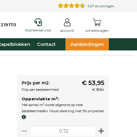
927
ervaringen
 219170
Klantenservice
account
winkelwagen
tapelblokken
Contact
Aanbiedingen
€ 53,95
Prijs per m2:
Prijs per besteleenheid
€ 38,84
2
Oppervlakte m
:
2
Het aantal m
wordt afgerond op hele
besteleenheden. Houd rekening met 5% snijverlies