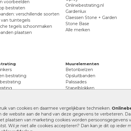
en voorbeelden
Onlinebestrating.nl
p bestraten
Gardenlux
anden: verschillende soorten
Claessen Stone + Garden
van tuintegels
Stone Base
sche tegels schoonmaken
Alle merken
banden plaatsen
trating
Muurelementen
inkers
Betonbielzen
n bestrating
Opsluitbanden
 bestrating
Palissades
rating
Stapelblokken
inkers
Extra benodigdheden
tenen
Afwatering en diversen
lstenen
ruik van cookies en daarmee vergelijkbare technieken.
Onlinebe
Beplantings en betonelemente
nen
n de website aan de hand van deze gegevens te verbeteren. Da
Split, grind en zand
rmaat
 het plaatsen van marketing cookies worden persoonsgegevens 
Oprit tegels
band bestrating
st. Wil je niet alle cookies accepteren? Dan kan je dit op ieder
nes