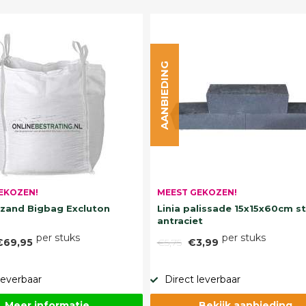
AANBIEDING
EKOZEN!
MEEST GEKOZEN!
and Bigbag Excluton
Linia palissade 15x15x60cm s
antraciet
per stuks
per stuks
€69,95
€5,75
€3,99
leverbaar
Direct leverbaar
Meer informatie
Bekijk aanbieding