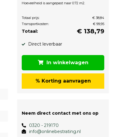
Hoeveelheid is aangepast naar 0.72 m2.
Totaal prijs:
€ 38,84
Transportkosten:
€ 99,95
€
138,79
Totaal:
Direct leverbaar
In winkelwagen
% Korting aanvragen
Neem direct contact met ons op
0320 - 219170
info@onlinebestrating.nl