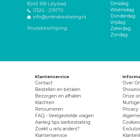
Dinsdag
8243 RB Lelystad
Woensdag
0320 - 219170
Donderdag
info@onlinebestrating.nl
Vrijdag
Routebeschrijving
Zaterdag
Zondag
Klantenservice
Informa
Contact
Over On
Bestellen en betalen
Showr
Bezorgen en afhalen
Onze on
Klachten
Nuttige
Retourneren
Privacy 
FAQ - Veelgestelde vragen
Algeme
Aanleg tips sierbestrating
Cookies
Zoekt u iets anders?
Excluto
Klantenservice
Klanten