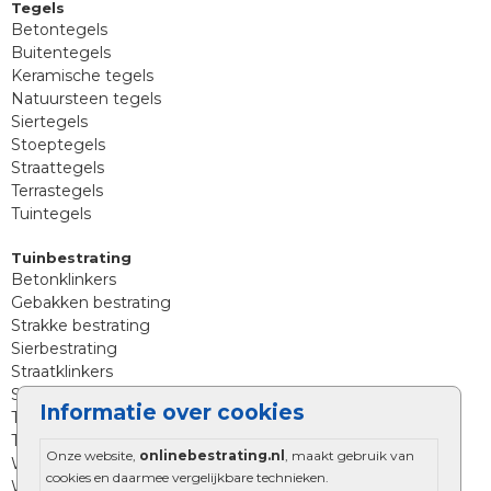
Tegels
Betontegels
Buitentegels
Keramische tegels
Natuursteen tegels
Siertegels
Stoeptegels
Straattegels
Terrastegels
Tuintegels
Tuinbestrating
Betonklinkers
Gebakken bestrating
Strakke bestrating
Sierbestrating
Straatklinkers
Straatstenen
Informatie over cookies
Trommelstenen
Tuinstenen
Onze website,
onlinebestrating.nl
, maakt gebruik van
Waalformaat
cookies en daarmee vergelijkbare technieken.
Wildverband bestrating