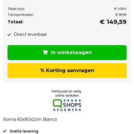
Totaal prijs:
€ 49,64
Transportkosten:
€ 99,95
€
149,59
Totaal:
Direct leverbaar
In winkelwagen
% Korting aanvragen
Roma 60x90x2cm Bianco
Snelle levering