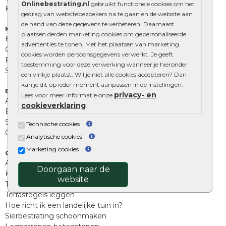
Onlinebestrating.nl
gebruikt functionele cookies om het
Kingstones
gedrag van websitebezoekers na te gaan en de website aan
de hand van deze gegevens te verbeteren. Daarnaast
Muurelementen
plaatsen derden marketing cookies om gepersonaliseerde
Betonbielzen
advertenties te tonen. Met het plaatsen van marketing
Opsluitbanden
cookies worden persoonsgegevens verwerkt. Je geeft
Palissades
toestemming voor deze verwerking wanneer je hieronder
Stapelblokken
een vinkje plaatst. Wil je niet alle cookies accepteren? Dan
kan je dit op ieder moment aanpassen in de instellingen.
Extra benodigdheden
privacy- en
Lees voor meer informatie onze
Afwatering en diversen
cookieverklaring
.
Beplantings en betonelementen
Split, grind en zand
Technische cookies
Oprit tegels
Analytische cookies
Marketing cookies
Overig
Aanbiedingen
Doorgaan naar de
Kunstgras
website
Tuintegels outlet
Terrastegels leggen
Hoe richt ik een landelijke tuin in?
Sierbestrating schoonmaken