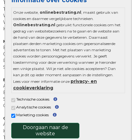
Informatie over cookies
Trommelstenen
Tuinstenen
Onze website,
onlinebestrating.nl
, maakt gebruik van
Waalformaat
cookies en daarmee vergelijkbare technieken.
Wildverband bestrating
Onlinebestrating.nl
gebruikt functionele cookies om het
Kingstones
gedrag van websitebezoekers na te gaan en de website aan
de hand van deze gegevens te verbeteren. Daarnaast
Muurelementen
plaatsen derden marketing cookies om gepersonaliseerde
Betonbielzen
advertenties te tonen. Met het plaatsen van marketing
Opsluitbanden
cookies worden persoonsgegevens verwerkt. Je geeft
Palissades
toestemming voor deze verwerking wanneer je hieronder
Stapelblokken
een vinkje plaatst. Wil je niet alle cookies accepteren? Dan
kan je dit op ieder moment aanpassen in de instellingen.
Extra benodigdheden
privacy- en
Lees voor meer informatie onze
Afwatering en diversen
cookieverklaring
.
Beplantings en betonelementen
Split, grind en zand
Technische cookies
Oprit tegels
Analytische cookies
Marketing cookies
Overig
Aanbiedingen
Doorgaan naar de
Kunstgras
website
Tuintegels outlet