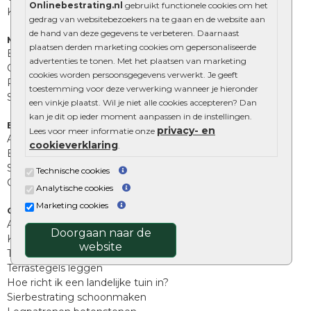
Onlinebestrating.nl
gebruikt functionele cookies om het
Kingstones
gedrag van websitebezoekers na te gaan en de website aan
de hand van deze gegevens te verbeteren. Daarnaast
Muurelementen
plaatsen derden marketing cookies om gepersonaliseerde
Betonbielzen
advertenties te tonen. Met het plaatsen van marketing
Opsluitbanden
cookies worden persoonsgegevens verwerkt. Je geeft
Palissades
toestemming voor deze verwerking wanneer je hieronder
Stapelblokken
een vinkje plaatst. Wil je niet alle cookies accepteren? Dan
kan je dit op ieder moment aanpassen in de instellingen.
Extra benodigdheden
privacy- en
Lees voor meer informatie onze
Afwatering en diversen
cookieverklaring
.
Beplantings en betonelementen
Split, grind en zand
Technische cookies
Oprit tegels
Analytische cookies
Marketing cookies
Overig
Aanbiedingen
Doorgaan naar de
Kunstgras
website
Tuintegels outlet
Terrastegels leggen
Hoe richt ik een landelijke tuin in?
Sierbestrating schoonmaken