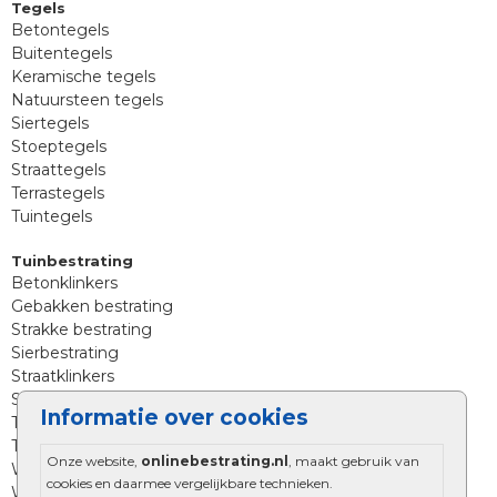
Tegels
Betontegels
Buitentegels
Keramische tegels
Natuursteen tegels
Siertegels
Stoeptegels
Straattegels
Terrastegels
Tuintegels
Tuinbestrating
Betonklinkers
Gebakken bestrating
Strakke bestrating
Sierbestrating
Straatklinkers
Straatstenen
Informatie over cookies
Trommelstenen
Tuinstenen
Onze website,
onlinebestrating.nl
, maakt gebruik van
Waalformaat
cookies en daarmee vergelijkbare technieken.
Wildverband bestrating