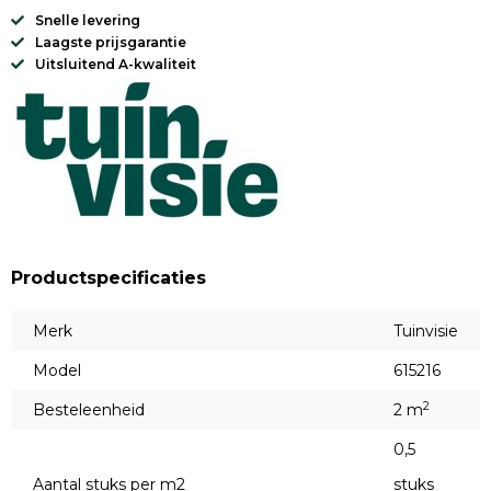
Snelle levering
Laagste prijsgarantie
Uitsluitend A-kwaliteit
Productspecificaties
Merk
Tuinvisie
Model
615216
2
Besteleenheid
2 m
0,5
Aantal stuks per m2
stuks