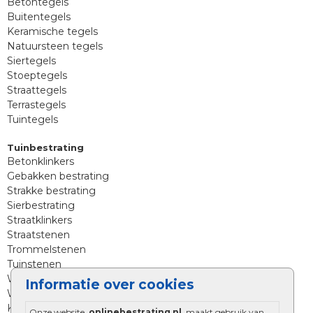
Betontegels
Buitentegels
Keramische tegels
Natuursteen tegels
Siertegels
Stoeptegels
Straattegels
Terrastegels
Tuintegels
Tuinbestrating
Betonklinkers
Gebakken bestrating
Strakke bestrating
Sierbestrating
Straatklinkers
Straatstenen
Trommelstenen
Tuinstenen
Waalformaat
Informatie over cookies
Wildverband bestrating
Kingstones
Onze website,
onlinebestrating.nl
, maakt gebruik van