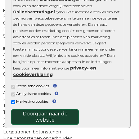
cookies en daarmee vergelijkbare technieken.
Muurelementen
Onlinebestrating.nl
gebruikt functionele cookies om het
Betonbielzen
gedrag van websitebezoekers na te gaan en de website aan
Opsluitbanden
de hand van deze gegevens te verbeteren. Daarnaast
Palissades
plaatsen derden marketing cookies om gepersonaliseerde
Stapelblokken
advertenties te tonen. Met het plaatsen van marketing
cookies worden persoonsgegevens verwerkt. Je geeft
Extra benodigdheden
toestemming voor deze verwerking wanneer je hieronder
Afwatering en diversen
een vinkje plaatst. Wil je niet alle cookies accepteren? Dan
Beplantings en betonelementen
kan je dit op ieder moment aanpassen in de instellingen.
Split, grind en zand
privacy- en
Lees voor meer informatie onze
Oprit tegels
cookieverklaring
.
Technische cookies
Overig
Aanbiedingen
Analytische cookies
Kunstgras
Marketing cookies
Tuintegels outlet
Terrastegels leggen
Doorgaan naar de
Hoe richt ik een landelijke tuin in?
website
Sierbestrating schoonmaken
Legpatronen betonstenen
Hoe betonstenen onderhouden