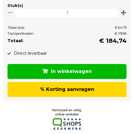
Stuk(s)
Totaal prijs:
€ 64,79
Transportkosten:
€ 119,95
€
184,74
Totaal:
Direct leverbaar
In winkelwagen
% Korting aanvragen