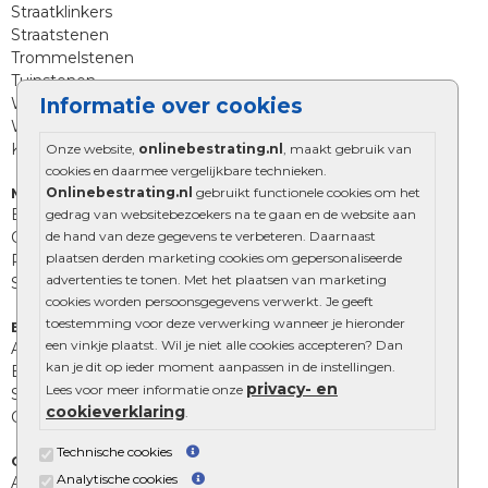
Straatklinkers
Straatstenen
Trommelstenen
Tuinstenen
Informatie over cookies
Waalformaat
Wildverband bestrating
Kingstones
Onze website,
onlinebestrating.nl
, maakt gebruik van
cookies en daarmee vergelijkbare technieken.
Onlinebestrating.nl
gebruikt functionele cookies om het
Muurelementen
Betonbielzen
gedrag van websitebezoekers na te gaan en de website aan
de hand van deze gegevens te verbeteren. Daarnaast
Opsluitbanden
plaatsen derden marketing cookies om gepersonaliseerde
Palissades
advertenties te tonen. Met het plaatsen van marketing
Stapelblokken
cookies worden persoonsgegevens verwerkt. Je geeft
toestemming voor deze verwerking wanneer je hieronder
Extra benodigdheden
een vinkje plaatst. Wil je niet alle cookies accepteren? Dan
Afwatering en diversen
kan je dit op ieder moment aanpassen in de instellingen.
Beplantings en betonelementen
privacy- en
Lees voor meer informatie onze
Split, grind en zand
cookieverklaring
.
Oprit tegels
Technische cookies
Overig
Analytische cookies
Aanbiedingen