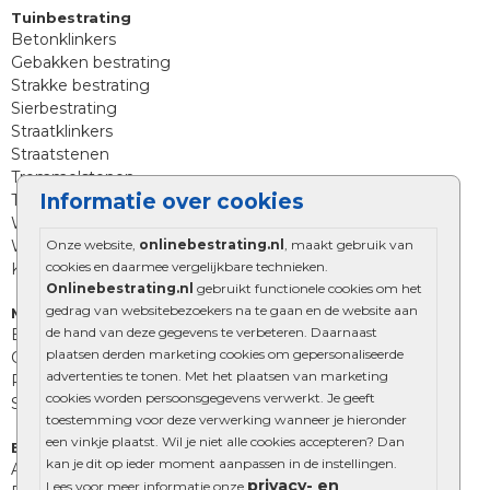
Tuinbestrating
Betonklinkers
Gebakken bestrating
Strakke bestrating
Sierbestrating
Straatklinkers
Straatstenen
Trommelstenen
Informatie over cookies
Tuinstenen
Waalformaat
Onze website,
onlinebestrating.nl
, maakt gebruik van
Wildverband bestrating
cookies en daarmee vergelijkbare technieken.
Kingstones
Onlinebestrating.nl
gebruikt functionele cookies om het
gedrag van websitebezoekers na te gaan en de website aan
Muurelementen
de hand van deze gegevens te verbeteren. Daarnaast
Betonbielzen
plaatsen derden marketing cookies om gepersonaliseerde
Opsluitbanden
advertenties te tonen. Met het plaatsen van marketing
Palissades
cookies worden persoonsgegevens verwerkt. Je geeft
Stapelblokken
toestemming voor deze verwerking wanneer je hieronder
een vinkje plaatst. Wil je niet alle cookies accepteren? Dan
Extra benodigdheden
kan je dit op ieder moment aanpassen in de instellingen.
Afwatering en diversen
privacy- en
Lees voor meer informatie onze