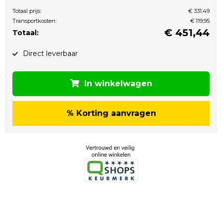
Totaal prijs:
€ 331,49
Transportkosten:
€ 119,95
€
451,44
Totaal:
Direct leverbaar
In winkelwagen
% Korting aanvragen