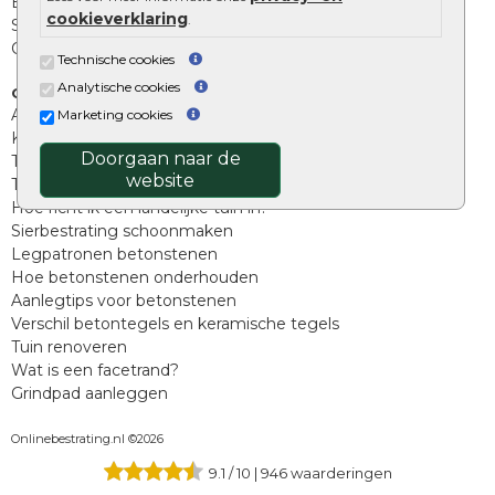
Beplantings en betonelementen
cookieverklaring
.
Split, grind en zand
Oprit tegels
Technische cookies
Analytische cookies
Overig
Aanbiedingen
Marketing cookies
Kunstgras
Doorgaan naar de
Tuintegels outlet
website
Terrastegels leggen
Hoe richt ik een landelijke tuin in?
Sierbestrating schoonmaken
Legpatronen betonstenen
Hoe betonstenen onderhouden
Aanlegtips voor betonstenen
Verschil betontegels en keramische tegels
Tuin renoveren
Wat is een facetrand?
Grindpad aanleggen
Onlinebestrating.nl ©2026
9.1
/
10
|
946
waarderingen