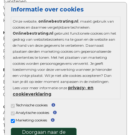
Tuinstenen
Waalformaat
Informatie over cookies
Wildverband bestrating
Kingstones
Onze website,
onlinebestrating.nl
, maakt gebruik van
cookies en daarmee vergelijkbare technieken.
Muurelementen
Onlinebestrating.nl
gebruikt functionele cookies om het
Betonbielzen
gedrag van websitebezoekers na te gaan en de website aan
Opsluitbanden
de hand van deze gegevens te verbeteren. Daarnaast
Palissades
plaatsen derden marketing cookies om gepersonaliseerde
Stapelblokken
advertenties te tonen. Met het plaatsen van marketing
cookies worden persoonsgegevens verwerkt. Je geeft
toestemming voor deze verwerking wanneer je hieronder
Extra benodigdheden
Afwatering en diversen
een vinkje plaatst. Wil je niet alle cookies accepteren? Dan
kan je dit op ieder moment aanpassen in de instellingen.
Beplantings en betonelementen
privacy- en
Lees voor meer informatie onze
Split, grind en zand
cookieverklaring
.
Oprit tegels
Technische cookies
Overig
Aanbiedingen
Analytische cookies
Kunstgras
Marketing cookies
Tuintegels outlet
Terrastegels leggen
Doorgaan naar de