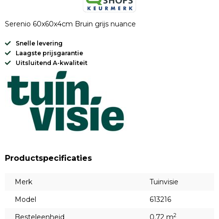
Serenio 60x60x4cm Bruin grijs nuance
Snelle levering
Laagste prijsgarantie
Uitsluitend A-kwaliteit
Productspecificaties
Merk
Tuinvisie
Model
613216
2
Besteleenheid
0.72 m