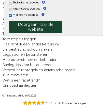
Technische cookies
Split, grind en zand
Analytische cookies
Oprit tegels
Marketing cookies
Overig
Aanbiedingen
Doorgaan naar de
Kunstgras
website
Tuintegels outlet
Terrastegels leggen
Hoe richt ik een landelijke tuin in?
Sierbestrating schoonmaken
Legpatronen betonstenen
Hoe betonstenen onderhouden
Aanlegtips voor betonstenen
Verschil betontegels en keramische tegels
Tuin renoveren
Wat is een facetrand?
Grindpad aanleggen
Onlinebestrating.nl ©2026
9.1
/
10
|
946
waarderingen