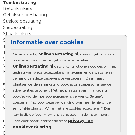
Tuinbestrating
Betonklinkers
Gebakken bestrating
Strakke bestrating
Sierbestrating
Straatklinkers
Straatstenen
Informatie over cookies
Trommelstenen
Tuinstenen
Onze website,
onlinebestrating.nl
, maakt gebruik van
Waalformaat
cookies en daarmee vergelijkbare technieken.
Wildverband bestrating
Onlinebestrating.nl
gebruikt functionele cookies om het
Kingstones
gedrag van websitebezoekers na te gaan en de website aan
de hand van deze gegevens te verbeteren. Daarnaast
Muurelementen
plaatsen derden marketing cookies om gepersonaliseerde
Betonbielzen
advertenties te tonen. Met het plaatsen van marketing
Opsluitbanden
cookies worden persoonsgegevens verwerkt. Je geeft
Palissades
toestemming voor deze verwerking wanneer je hieronder
een vinkje plaatst. Wil je niet alle cookies accepteren? Dan
Stapelblokken
kan je dit op ieder moment aanpassen in de instellingen.
privacy- en
Lees voor meer informatie onze
Extra benodigdheden
cookieverklaring
Afwatering en diversen
.
Beplantings en betonelementen