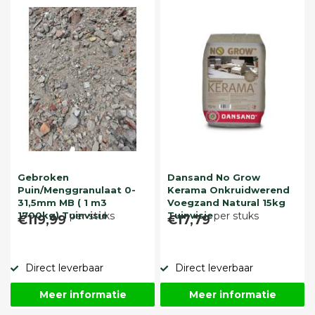
Gebroken
Dansand No Grow
Puin/Menggranulaat 0-
Kerama Onkruidwerend
31,5mm MB ( 1 m3
Voegzand Natural 15kg
1700kg) Tuinvisie
per stuks
Tuinvisie
per stuks
€119,99
€17,79
Direct leverbaar
Direct leverbaar
Meer informatie
Meer informatie