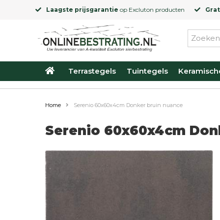
Laagste prijsgarantie
op
Excluton
producten
Grat
Terrastegels
Tuintegels
Keramisch
Home
Serenio 60x60x4cm Donker bruin nuance
Serenio 60x60x4cm Donk