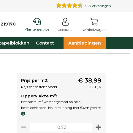
927
ervaringen
 219170
Klantenservice
account
winkelwagen
tapelblokken
Contact
Aanbiedingen
€ 38,99
Prijs per m2:
Prijs per besteleenheid
€ 28,07
2
Oppervlakte m
:
2
Het aantal m
wordt afgerond op hele
besteleenheden. Houd rekening met 5% snijverlies