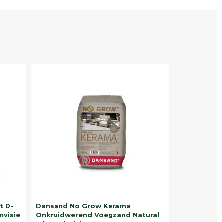
t 0-
Dansand No Grow Kerama
nvisie
Onkruidwerend Voegzand Natural