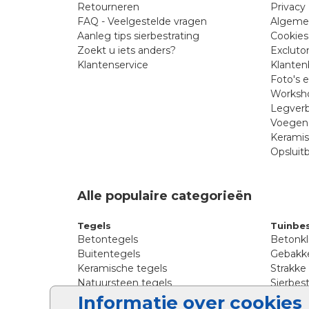
Retourneren
Privacy 
FAQ - Veelgestelde vragen
Algeme
Aanleg tips sierbestrating
Cookies
Zoekt u iets anders?
Excluto
Klantenservice
Klanten
Foto's 
Worksho
Legverb
Voegen 
Kerami
Opsluit
Alle populaire categorieën
Tegels
Tuinbes
Betontegels
Betonkl
Buitentegels
Gebakke
Keramische tegels
Strakke
Natuursteen tegels
Sierbest
Siertegels
Straatkl
Informatie over cookies