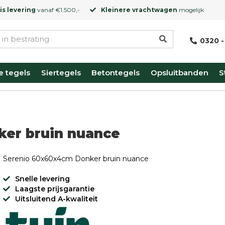
is levering
vanaf €1.500,-
Kleinere vrachtwagen
mogelijk
0320 -
e tegels
Siertegels
Betontegels
Opsluitbanden
S
er bruin nuance
Serenio 60x60x4cm Donker bruin nuance
Snelle levering
Laagste prijsgarantie
Uitsluitend A-kwaliteit