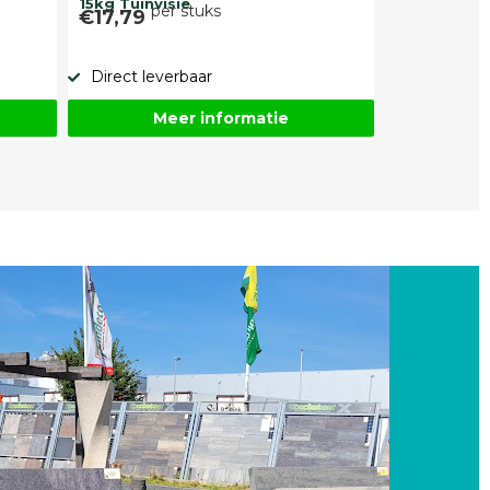
15kg Tuinvisie
per stuks
€17,79
Direct leverbaar
Meer informatie