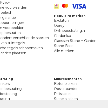
Policy
ne voorwaarden
 beleid
Populaire merken
n garantie
Excluton
beoordelingen
Oprey
en voorbeelden
Onlinebestrating.nl
p bestraten
Gardenlux
anden: verschillende soorten
Claessen Stone + Garden
van tuintegels
Stone Base
sche tegels schoonmaken
Alle merken
banden plaatsen
trating
Muurelementen
inkers
Betonbielzen
n bestrating
Opsluitbanden
 bestrating
Palissades
rating
Stapelblokken
inkers