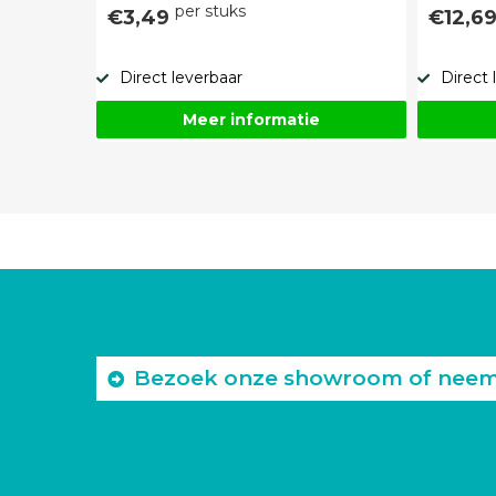
per stuks
€3,49
€12,6
Direct leverbaar
Direct 
Meer informatie
Bezoek onze showroom of neem c