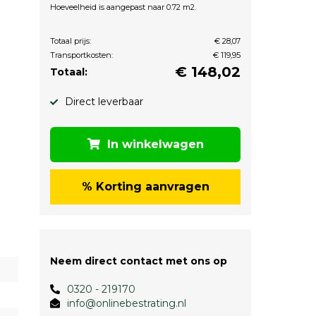
Hoeveelheid is aangepast naar 0.72 m2.
Totaal prijs:
€ 28,07
Transportkosten:
€ 119,95
€
148,02
Totaal:
Direct leverbaar
In winkelwagen
% Korting aanvragen
Neem direct contact met ons op
0320 - 219170
info@onlinebestrating.nl