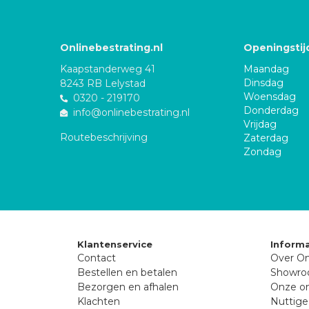
Onlinebestrating.nl
Openingstij
Kaapstanderweg 41
Maandag
Dinsdag
8243 RB Lelystad
Woensdag
0320 - 219170
Donderdag
info@onlinebestrating.nl
Vrijdag
Routebeschrijving
Zaterdag
Zondag
Klantenservice
Informa
Contact
Over On
Bestellen en betalen
Showr
Bezorgen en afhalen
Onze on
Klachten
Nuttige