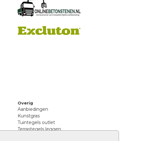
Overig
Aanbiedingen
Kunstgras
Tuintegels outlet
Terrastegels leggen
Hoe richt ik een landelijke tuin in?