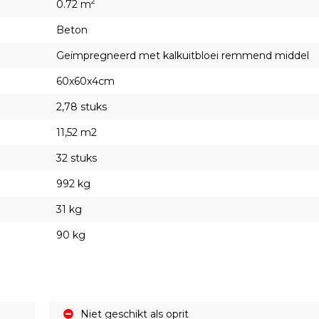
2
0.72 m
Beton
Geïmpregneerd met kalkuitbloei remmend middel
60x60x4cm
2,78 stuks
11,52 m2
32 stuks
992 kg
31 kg
90 kg
Niet geschikt als oprit