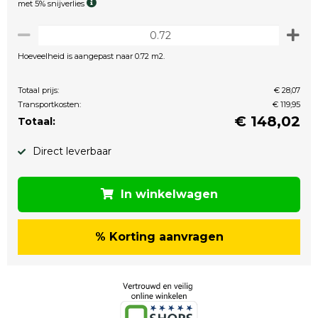
met 5% snijverlies
Hoeveelheid is aangepast naar 0.72 m2.
Totaal prijs:
€ 28,07
Transportkosten:
€ 119,95
€
148,02
Totaal:
Direct leverbaar
In winkelwagen
% Korting aanvragen