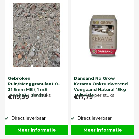
Gebroken
Dansand No Grow
Puin/Menggranulaat 0-
Kerama Onkruidwerend
31,5mm MB ( 1 m3
Voegzand Natural 15kg
1700kg) Tuinvisie
per stuks
Tuinvisie
per stuks
€119,99
€17,79
Direct leverbaar
Direct leverbaar
Meer informatie
Meer informatie