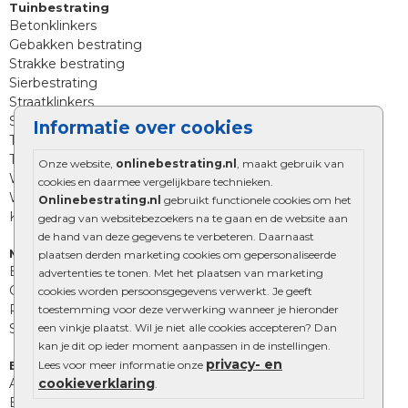
Tuinbestrating
Betonklinkers
Gebakken bestrating
Strakke bestrating
Sierbestrating
Straatklinkers
Straatstenen
Informatie over cookies
Trommelstenen
Tuinstenen
Onze website,
onlinebestrating.nl
, maakt gebruik van
Waalformaat
cookies en daarmee vergelijkbare technieken.
Wildverband bestrating
Onlinebestrating.nl
gebruikt functionele cookies om het
Kingstones
gedrag van websitebezoekers na te gaan en de website aan
de hand van deze gegevens te verbeteren. Daarnaast
Muurelementen
plaatsen derden marketing cookies om gepersonaliseerde
Betonbielzen
advertenties te tonen. Met het plaatsen van marketing
Opsluitbanden
cookies worden persoonsgegevens verwerkt. Je geeft
Palissades
toestemming voor deze verwerking wanneer je hieronder
een vinkje plaatst. Wil je niet alle cookies accepteren? Dan
Stapelblokken
kan je dit op ieder moment aanpassen in de instellingen.
privacy- en
Lees voor meer informatie onze
Extra benodigdheden
cookieverklaring
Afwatering en diversen
.
Beplantings en betonelementen