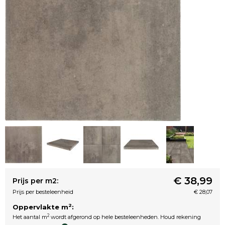
€ 38,99
Prijs per m2:
Prijs per besteleenheid
€ 28,07
2
Oppervlakte m
:
2
Het aantal m
wordt afgerond op hele besteleenheden. Houd rekening