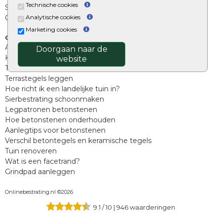
Technische cookies
Split, grind en zand
Analytische cookies
Oprit tegels
Marketing cookies
Overig
Aanbiedingen
Doorgaan naar de
Kunstgras
website
Tuintegels outlet
Terrastegels leggen
Hoe richt ik een landelijke tuin in?
Sierbestrating schoonmaken
Legpatronen betonstenen
Hoe betonstenen onderhouden
Aanlegtips voor betonstenen
Verschil betontegels en keramische tegels
Tuin renoveren
Wat is een facetrand?
Grindpad aanleggen
Onlinebestrating.nl ©2026
9.1
/
10
|
946
waarderingen