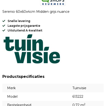
Serenio 60x60x4cm Midden grijs nuance
Snelle levering
Laagste prijsgarantie
Uitsluitend A-kwaliteit
Productspecificaties
Merk
Tuinvisie
Model
613222
2
Besteleenheid
0.72 m