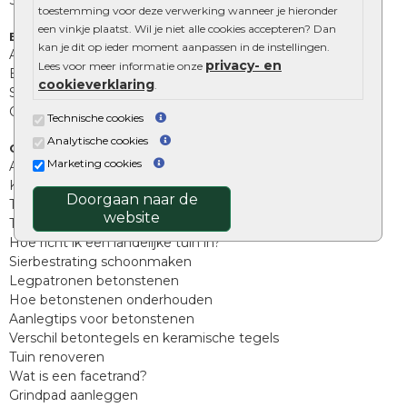
Stapelblokken
toestemming voor deze verwerking wanneer je hieronder
een vinkje plaatst. Wil je niet alle cookies accepteren? Dan
Extra benodigdheden
kan je dit op ieder moment aanpassen in de instellingen.
Afwatering en diversen
privacy- en
Lees voor meer informatie onze
Beplantings en betonelementen
cookieverklaring
.
Split, grind en zand
Oprit tegels
Technische cookies
Analytische cookies
Overig
Marketing cookies
Aanbiedingen
Kunstgras
Doorgaan naar de
Tuintegels outlet
website
Terrastegels leggen
Hoe richt ik een landelijke tuin in?
Sierbestrating schoonmaken
Legpatronen betonstenen
Hoe betonstenen onderhouden
Aanlegtips voor betonstenen
Verschil betontegels en keramische tegels
Tuin renoveren
Wat is een facetrand?
Grindpad aanleggen