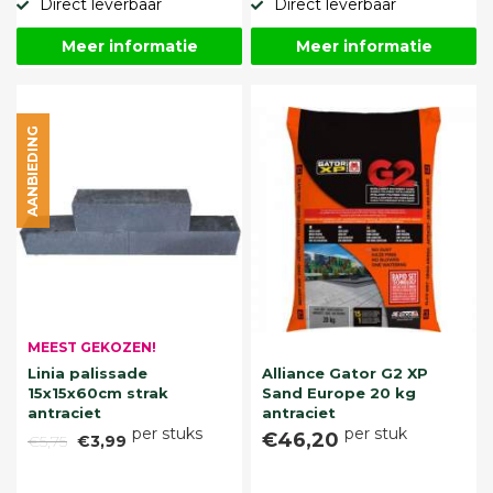
Direct leverbaar
Direct leverbaar
Meer informatie
Meer informatie
AANBIEDING
MEEST GEKOZEN!
Linia palissade
Alliance Gator G2 XP
15x15x60cm strak
Sand Europe 20 kg
antraciet
antraciet
per stuks
per stuk
€46,20
€5,75
€3,99