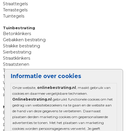
Straattegels
Terrastegels
Tuintegels
Tuinbestrating
Betonklinkers
Gebakken bestrating
Strakke bestrating
Sierbestrating
Straatklinkers
Straatstenen
Trommelstenen
Informatie over cookies
Tuinstenen
Waalformaat
Onze website,
onlinebestrating.nl
, maakt gebruik van
Wildverband bestrating
cookies en daarmee vergelijkbare technieken.
Kingstones
Onlinebestrating.nl
gebruikt functionele cookies om het
gedrag van websitebezoekers na te gaan en de website aan
Muurelementen
de hand van deze gegevens te verbeteren. Daarnaast
Betonbielzen
plaatsen derden marketing cookies om gepersonaliseerde
Opsluitbanden
advertenties te tonen. Met het plaatsen van marketing
Palissades
cookies worden persoonsgegevens verwerkt. Je geeft