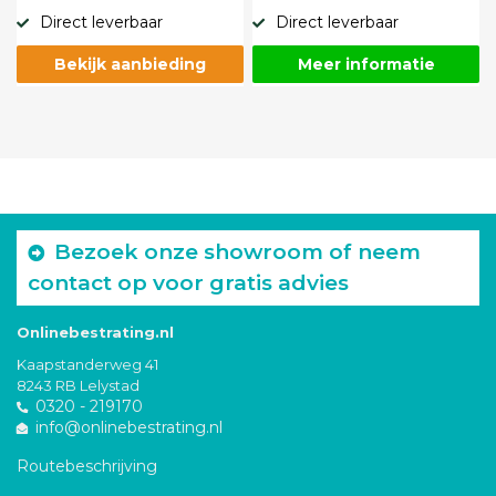
Direct leverbaar
Direct leverbaar
Bekijk aanbieding
Meer informatie
Bezoek onze showroom of neem
contact op voor gratis advies
Onlinebestrating.nl
Kaapstanderweg 41
8243 RB Lelystad
0320 - 219170
info@onlinebestrating.nl
Routebeschrijving