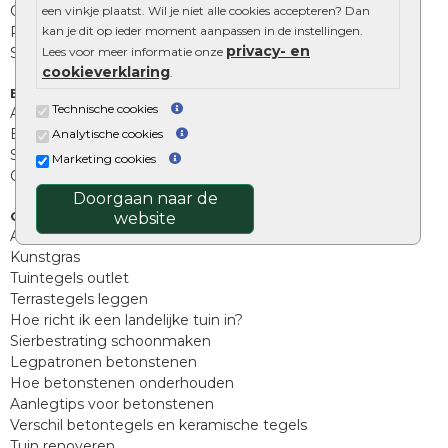
Opsluitbanden
een vinkje plaatst. Wil je niet alle cookies accepteren? Dan
kan je dit op ieder moment aanpassen in de instellingen.
Palissades
privacy- en
Lees voor meer informatie onze
Stapelblokken
cookieverklaring
.
Extra benodigdheden
Technische cookies
Afwatering en diversen
Beplantings en betonelementen
Analytische cookies
Split, grind en zand
Marketing cookies
Oprit tegels
Doorgaan naar de
Overig
website
Aanbiedingen
Kunstgras
Tuintegels outlet
Terrastegels leggen
Hoe richt ik een landelijke tuin in?
Sierbestrating schoonmaken
Legpatronen betonstenen
Hoe betonstenen onderhouden
Aanlegtips voor betonstenen
Verschil betontegels en keramische tegels
Tuin renoveren