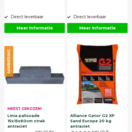
Direct leverbaar
Direct leverbaar
Meer informatie
Meer informatie
AANBIEDING
MEEST GEKOZEN!
Linia palissade
Alliance Gator G2 XP
15x15x60cm strak
Sand Europe 20 kg
antraciet
antraciet
per stuks
per stuk