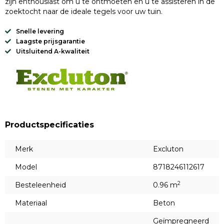
zijn enthousiast om u te ontmoeten en u te assisteren in de
zoektocht naar de ideale tegels voor uw tuin.
Snelle levering
Laagste prijsgarantie
Uitsluitend A-kwaliteit
Productspecificaties
Merk
Excluton
Model
8718246112617
2
Besteleenheid
0.96 m
Materiaal
Beton
Geïmpregneerd