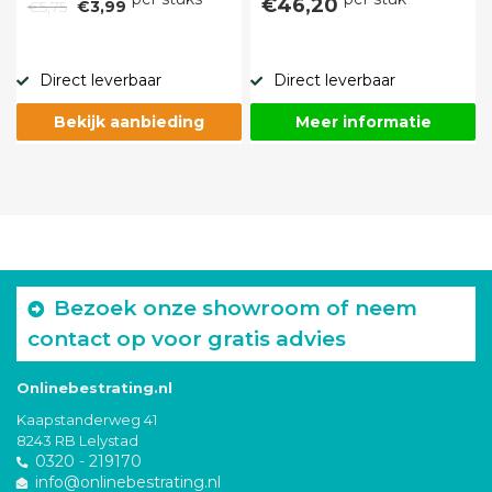
€46,20
€5,75
€3,99
Direct leverbaar
Direct leverbaar
Bekijk aanbieding
Meer informatie
Bezoek onze showroom of neem
contact op voor gratis advies
Onlinebestrating.nl
Kaapstanderweg 41
8243 RB Lelystad
0320 - 219170
info@onlinebestrating.nl