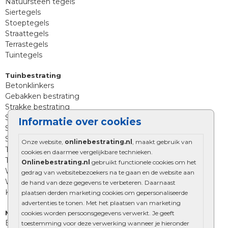
Natuursteen tegels
Siertegels
Stoeptegels
Straattegels
Terrastegels
Tuintegels
Tuinbestrating
Betonklinkers
Gebakken bestrating
Strakke bestrating
Sierbestrating
Informatie over cookies
Straatklinkers
Straatstenen
Onze website,
onlinebestrating.nl
, maakt gebruik van
Trommelstenen
cookies en daarmee vergelijkbare technieken.
Tuinstenen
Onlinebestrating.nl
gebruikt functionele cookies om het
Waalformaat
gedrag van websitebezoekers na te gaan en de website aan
Wildverband bestrating
de hand van deze gegevens te verbeteren. Daarnaast
Kingstones
plaatsen derden marketing cookies om gepersonaliseerde
advertenties te tonen. Met het plaatsen van marketing
Muurelementen
cookies worden persoonsgegevens verwerkt. Je geeft
Betonbielzen
toestemming voor deze verwerking wanneer je hieronder