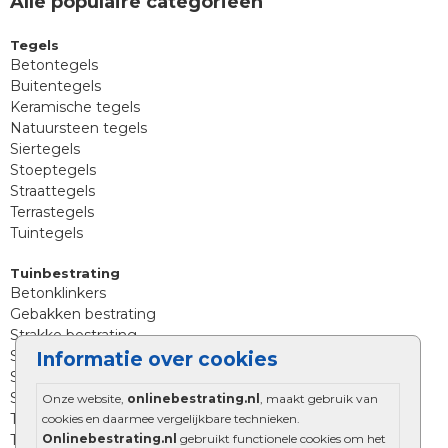
Alle populaire categorieën
Tegels
Betontegels
Buitentegels
Keramische tegels
Natuursteen tegels
Siertegels
Stoeptegels
Straattegels
Terrastegels
Tuintegels
Tuinbestrating
Betonklinkers
Gebakken bestrating
Strakke bestrating
Sierbestrating
Informatie over cookies
Straatklinkers
Straatstenen
Onze website,
onlinebestrating.nl
, maakt gebruik van
Trommelstenen
cookies en daarmee vergelijkbare technieken.
Onlinebestrating.nl
gebruikt functionele cookies om het
Tuinstenen