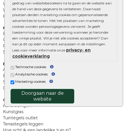
gedrag van websitebezoekers na te gaan en de website aan
Waalformaat
de hand van deze gegevens te verbeteren. Daarnaast
Wildverband bestrating
plaatsen derden marketing cookies om gepersonaliseerde
Kingstones
advertenties te tonen. Met het plaatsen van marketing
cookies worden persoonsgegevens verwerkt. Je geeft
Muurelementen
toestemming voor deze verwerking wanneer je hieronder
Betonbielzen
een vinkje plaatst. Wil je niet alle cookies accepteren? Dan
Opsluitbanden
kan je dit op ieder moment aanpassen in de instellingen.
Palissades
privacy- en
Lees voor meer informatie onze
Stapelblokken
cookieverklaring
.
Extra benodigdheden
Technische cookies
Afwatering en diversen
Analytische cookies
Beplantings en betonelementen
Marketing cookies
Split, grind en zand
Oprit tegels
Doorgaan naar de
website
Overig
Aanbiedingen
Kunstgras
Tuintegels outlet
Terrastegels leggen
Hoe richt ik een landelijke tuin in?