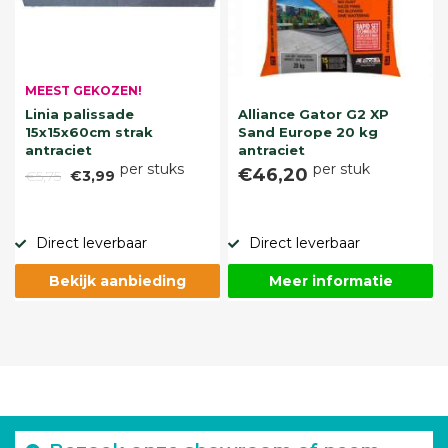
MEEST GEKOZEN!
Linia palissade
Alliance Gator G2 XP
15x15x60cm strak
Sand Europe 20 kg
antraciet
antraciet
per stuks
per stuk
€46,20
€5,75
€3,99
Direct leverbaar
Direct leverbaar
Bekijk aanbieding
Meer informatie