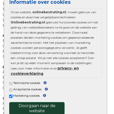
Informatie over cookies
Trommelstenen
Tuinstenen
Onze website,
onlinebestrating.nl
, maakt gebruik van
Waalformaat
cookies en daarmee vergelijkbare technieken.
Wildverband bestrating
Onlinebestrating.nl
gebruikt functionele cookies om het
Kingstones
gedrag van websitebezoekers na te gaan en de website aan
de hand van deze gegevens te verbeteren. Daarnaast
Muurelementen
plaatsen derden marketing cookies om gepersonaliseerde
Betonbielzen
advertenties te tonen. Met het plaatsen van marketing
Opsluitbanden
cookies worden persoonsgegevens verwerkt. Je geeft
Palissades
toestemming voor deze verwerking wanneer je hieronder
Stapelblokken
een vinkje plaatst. Wil je niet alle cookies accepteren? Dan
kan je dit op ieder moment aanpassen in de instellingen.
Extra benodigdheden
privacy- en
Lees voor meer informatie onze
Afwatering en diversen
cookieverklaring
.
Beplantings en betonelementen
Split, grind en zand
Technische cookies
Oprit tegels
Analytische cookies
Marketing cookies
Overig
Aanbiedingen
Doorgaan naar de
Kunstgras
website