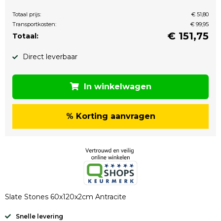
Totaal prijs:
€ 51,80
Transportkosten:
€ 99,95
€
151,75
Totaal:
Direct leverbaar
In winkelwagen
% Korting aanvragen
Slate Stones 60x120x2cm Antracite
Snelle levering