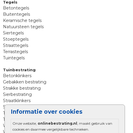
Tegels
Betontegels
Buitentegels
Keramische tegels
Natuursteen tegels
Siertegels
Stoeptegels
Straattegels
Terrastegels
Tuintegels
Tuinbestrating
Betonklinkers
Gebakken bestrating
Strakke bestrating
Sierbestrating
Straatklinkers
Straatstenen
Informatie over cookies
Trommelstenen
Tuinstenen
Onze website,
onlinebestrating.nl
, maakt gebruik van
Waalformaat
cookies en daarmee vergelijkbare technieken.
Wildverband bestrating