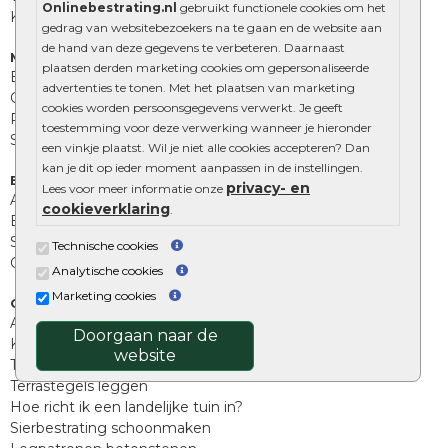
Onlinebestrating.nl
gebruikt functionele cookies om het
Kingstones
gedrag van websitebezoekers na te gaan en de website aan
de hand van deze gegevens te verbeteren. Daarnaast
Muurelementen
plaatsen derden marketing cookies om gepersonaliseerde
Betonbielzen
advertenties te tonen. Met het plaatsen van marketing
Opsluitbanden
cookies worden persoonsgegevens verwerkt. Je geeft
Palissades
toestemming voor deze verwerking wanneer je hieronder
Stapelblokken
een vinkje plaatst. Wil je niet alle cookies accepteren? Dan
kan je dit op ieder moment aanpassen in de instellingen.
Extra benodigdheden
privacy- en
Lees voor meer informatie onze
Afwatering en diversen
cookieverklaring
.
Beplantings en betonelementen
Split, grind en zand
Technische cookies
Oprit tegels
Analytische cookies
Marketing cookies
Overig
Aanbiedingen
Doorgaan naar de
Kunstgras
website
Tuintegels outlet
Terrastegels leggen
Hoe richt ik een landelijke tuin in?
Sierbestrating schoonmaken